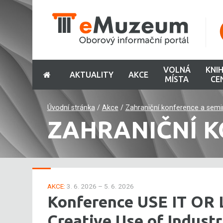
VOLNÁ
KNI
AKTUALITY
AKCE
MÍSTA
CE
Úvodní stránka
/
Akce
/
Zahraniční konference a semi
ZAHRANIČNÍ K
AKCE:
3. 6. 2026 – 5. 6. 2026
Konference USE IT OR L
Creative Use of Indust