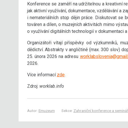
Konference se zaměří na udržitelnou a kreativní re
jak aktivní využívání, dokumentace, vzdělávání a z
i nemateriálních stop dějin práce. Diskutovat se bu
továren a dílen, o muzejních aktivitách mimo výstav
o využívání digitálních technologií v dokumentaci a
Organizátoři vítají příspěvky od výzkumníků, muz
dědictví. Abstrakty v angličtině (max. 300 slov) d
25. února 2026 na adresu
worklabslovenia@gmail
2026.
Více informací
zde
.
Zdroj:
worklab.info
Autor:
Emuzeum
Sekce:
Zahraniční konference a seminá