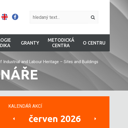
OGIE
METODICKÁ
GRANTY
O CENTRU
DIKA
CENTRA
 Industrial and Labour Heritage – Sites and Buildings
INÁŘE
KALENDÁŘ AKCÍ
červen 2026