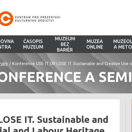
MUZEUM
HOVNA
ČASOPIS
MUZEA
MUZEOL
BEZ
NTRA
MUZEUM
ONLINE
A METO
BARIÉR
náře
/
Konference USE IT OR LOSE IT. Sustainable and Creative Use of
ONFERENCE A SEM
OSE IT. Sustainable and
rial and Labour Heritage