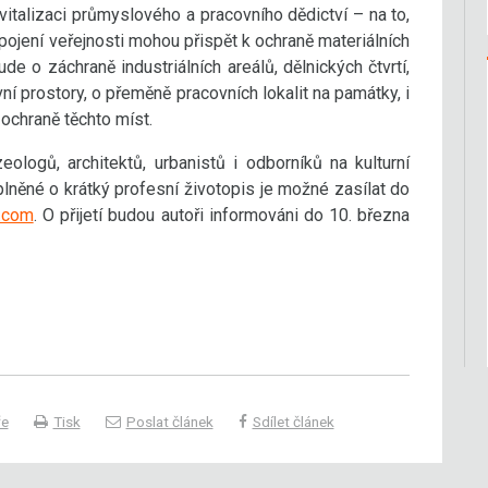
vitalizaci průmyslového a pracovního dědictví – na to,
apojení veřejnosti mohou přispět k ochraně materiálních
de o záchraně industriálních areálů, dělnických čtvrtí,
ní prostory, o přeměně pracovních lokalit na památky, i
 ochraně těchto míst.
eologů, architektů, urbanistů i odborníků na kulturní
oplněné o krátký profesní životopis je možné zasílat do
.com
. O přijetí budou autoři informováni do 10. března
ře
Tisk
Poslat článek
Sdílet článek