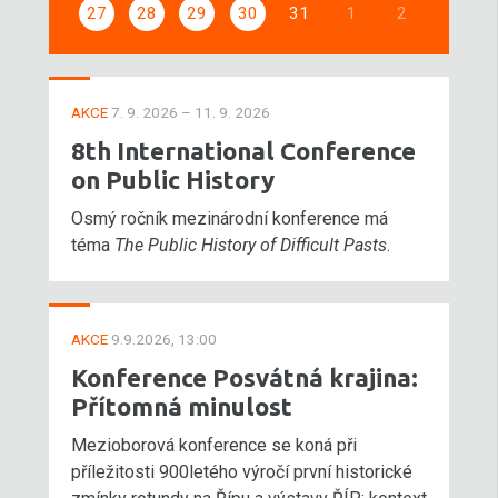
27
28
29
30
31
1
2
AKCE
7. 9. 2026 – 11. 9. 2026
8th International Conference
on Public History
Osmý ročník mezinárodní konference má
téma
The Public History of Difficult Pasts
.
AKCE
9.9.2026, 13:00
Konference Posvátná krajina:
Přítomná minulost
Mezioborová konference se koná při
příležitosti 900letého výročí první historické