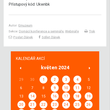
Přístupový kód: Ukwnbk
Autor:
Emuzeum
Sekce:
Domácí konference a semináře
,
Webináře
Tisk
Poslat článek
Sdílet článek
KALENDÁŘ AKCÍ
květen 2024
29
30
1
2
3
4
5
6
7
8
9
10
11
12
13
14
15
16
17
18
19
20
21
22
23
24
25
26