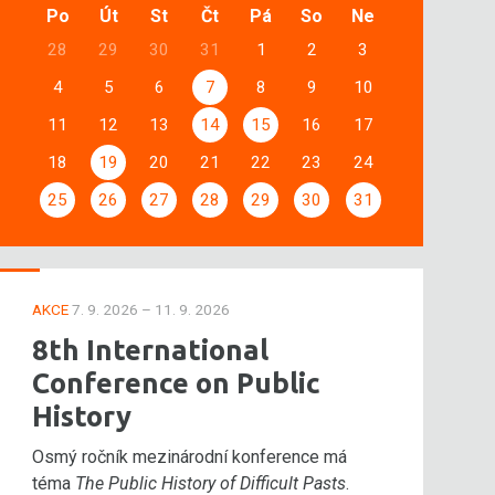
Po
Út
St
Čt
Pá
So
Ne
28
29
30
31
1
2
3
4
5
6
7
8
9
10
11
12
13
14
15
16
17
18
19
20
21
22
23
24
25
26
27
28
29
30
31
AKCE
7. 9. 2026 – 11. 9. 2026
8th International
Conference on Public
History
Osmý ročník mezinárodní konference má
téma
The Public History of Difficult Pasts
.