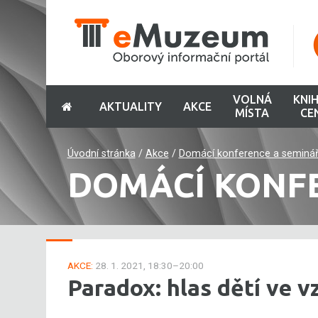
VOLNÁ
KNI
AKTUALITY
AKCE
MÍSTA
CE
Úvodní stránka
/
Akce
/
Domácí konference a seminá
DOMÁCÍ KONF
AKCE:
28. 1. 2021, 18:30–20:00
Paradox: hlas dětí ve v