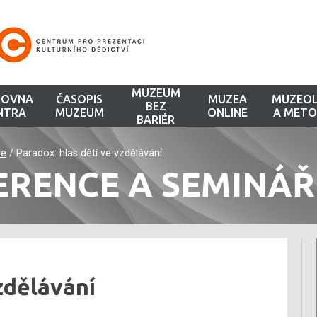
MUZEUM
HOVNA
ČASOPIS
MUZEA
MUZEOL
BEZ
NTRA
MUZEUM
ONLINE
A METO
BARIÉR
ře
/
Paradox: hlas dětí ve vzdělávání
ERENCE A SEMINÁŘ
zdělávání