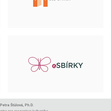
 Petra Štůlová, Ph.D.