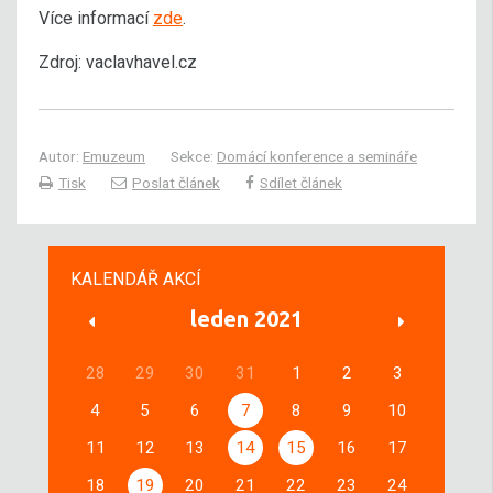
Více informací
zde
.
Zdroj: vaclavhavel.cz
Autor:
Emuzeum
Sekce:
Domácí konference a semináře
Tisk
Poslat článek
Sdílet článek
KALENDÁŘ AKCÍ
leden 2021
28
29
30
31
1
2
3
4
5
6
7
8
9
10
11
12
13
14
15
16
17
18
19
20
21
22
23
24