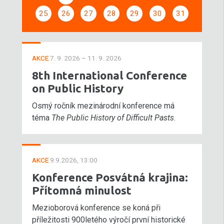
25
26
27
28
29
30
31
AKCE
7. 9. 2026 – 11. 9. 2026
8th International Conference
on Public History
Osmý ročník mezinárodní konference má
téma
The Public History of Difficult Pasts
.
AKCE
9.9.2026, 13:00
Konference Posvátná krajina:
Přítomná minulost
Mezioborová konference se koná při
příležitosti 900letého výročí první historické