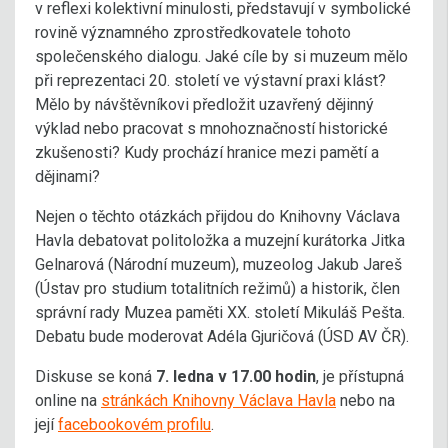
v reflexi kolektivní minulosti, představují v symbolické
rovině významného zprostředkovatele tohoto
společenského dialogu. Jaké cíle by si muzeum mělo
při reprezentaci 20. století ve výstavní praxi klást?
Mělo by návštěvníkovi předložit uzavřený dějinný
výklad nebo pracovat s mnohoznačností historické
zkušenosti? Kudy prochází hranice mezi pamětí a
dějinami?
Nejen o těchto otázkách přijdou do Knihovny Václava
Havla debatovat politoložka a muzejní kurátorka Jitka
Gelnarová (Národní muzeum), muzeolog Jakub Jareš
(Ústav pro studium totalitních režimů) a historik, člen
správní rady Muzea paměti XX. století Mikuláš Pešta.
Debatu bude moderovat Adéla Gjuričová (ÚSD AV ČR).
Diskuse se koná
7. ledna v 17.00 hodin
, je přístupná
online na
stránkách Knihovny Václava Havla
nebo na
její
facebookovém profilu
.