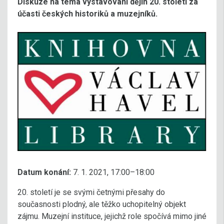
Diskuze na téma vystavování dějin 20. století za
účasti českých historiků a muzejníků.
Datum konání:
7. 1. 2021, 17:00–18:00
20. století je se svými četnými přesahy do
současnosti plodný, ale těžko uchopitelný objekt
zájmu. Muzejní instituce, jejichž role spočívá mimo jiné