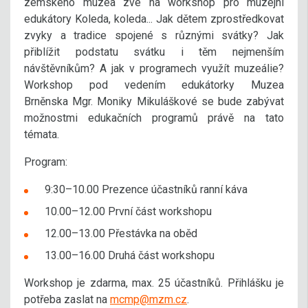
zemského muzea zve na workshop pro muzejní
edukátory Koleda, koleda... Jak dětem zprostředkovat
zvyky a­ tradice spojené s­ různými svátky? Jak
přiblížit podstatu svátku i­ těm nejmenším
návštěvníkům? A ­jak v ­programech využít muzeálie?
Workshop pod vedením edukátorky Muzea
Brněnska Mgr.­ Moniky Mikuláškové se bude zabývat
možnostmi edukačních programů právě na tato
témata.
Program:
9:30–10.00 Prezence účastníků ­ranní káva
10.00–12.00 První­ část workshopu
12.00–13.00 Přestávka na oběd
13.00–16.00 Druhá část workshopu
Workshop je zdarma, max. 25 účastníků. Přihlášku je
potřeba zaslat na
mcmp@mzm.cz
.