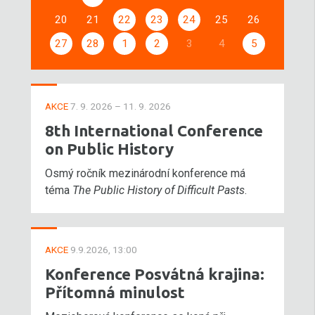
20
21
22
23
24
25
26
27
28
1
2
3
4
5
AKCE
7. 9. 2026 – 11. 9. 2026
8th International Conference
on Public History
Osmý ročník mezinárodní konference má
téma
The Public History of Difficult Pasts
.
AKCE
9.9.2026, 13:00
Konference Posvátná krajina:
Přítomná minulost