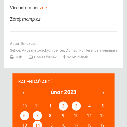
Více informací
zde
.
Zdroj:
mcmp.cz
Autor:
Emuzeum
Sekce:
Akce metodických center
,
Domácí konference a semináře
Tisk
Poslat článek
Sdílet článek
KALENDÁŘ AKCÍ
únor 2023
30
31
1
2
3
4
5
6
7
8
9
10
11
12
13
14
15
16
17
18
19