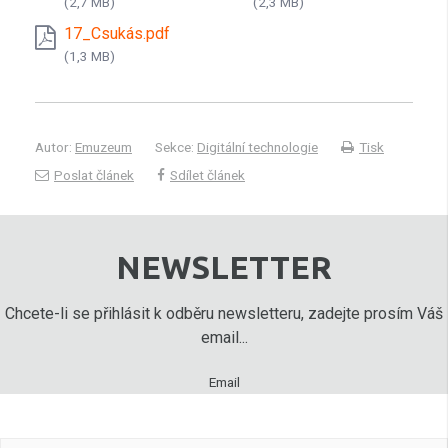
(2,7 MB)
(2,3 MB)
17_Csukás.pdf
(1,3 MB)
Autor:
Emuzeum
Sekce:
Digitální technologie
Tisk
Poslat článek
Sdílet článek
NEWSLETTER
Chcete-li se přihlásit k odběru newsletteru, zadejte prosím Váš
email...
Email