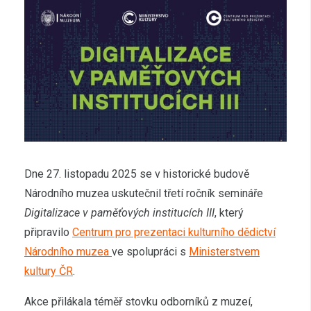
Dne 27. listopadu 2025 se v historické budově
Národního muzea uskutečnil třetí ročník semináře
Digitalizace v paměťových institucích III
, který
připravilo
Centrum pro prezentaci kulturního dědictví
Národního muzea
ve spolupráci s
Ministerstvem
kultury ČR
.
Akce přilákala téměř stovku odborníků z muzeí,