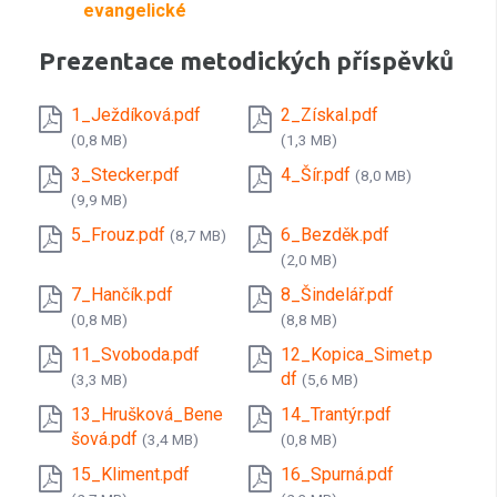
evangelické
Prezentace metodických příspěvků
1_Ježdíková.pdf
2_Získal.pdf
(0,8 MB)
(1,3 MB)
3_Stecker.pdf
4_Šír.pdf
(8,0 MB)
(9,9 MB)
5_Frouz.pdf
6_Bezděk.pdf
(8,7 MB)
(2,0 MB)
7_Hančík.pdf
8_Šindelář.pdf
(0,8 MB)
(8,8 MB)
11_Svoboda.pdf
12_Kopica_Simet.p
df
(3,3 MB)
(5,6 MB)
13_Hrušková_Bene
14_Trantýr.pdf
šová.pdf
(3,4 MB)
(0,8 MB)
15_Kliment.pdf
16_Spurná.pdf