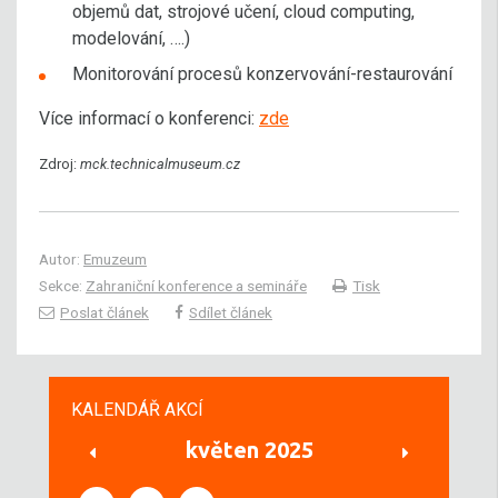
objemů dat, strojové učení, cloud computing,
modelování, ….)
Monitorování procesů konzervování-restaurování
Více informací o konferenci:
zde
Zdroj:
mck.technicalmuseum.cz
Autor:
Emuzeum
Sekce:
Zahraniční konference a semináře
Tisk
Poslat článek
Sdílet článek
KALENDÁŘ AKCÍ
květen 2025