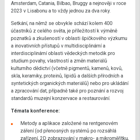
Amsterdam, Catania, Bilbao, Bruggy a nejnověji v roce
2023 v Lisabonu a to vždy jednou za dva roky.
Setkání, na němž se obvykle schází kolem 400
účastníků z celého světa, je příležitostí k výměně
poznatků a zkušeností v oblasti špičkového výzkumu
a inovativních přístupů v multidisciplinární a
interdisciplinární oblasti vědeckých metodik pro
studium povahy, vlastností a změn materiálů
kulturního dědictví (včetně pigmentů, kamenů, kovů,
skla, keramiky, proteinů, lipidů a dalších přírodních a
syntetických organických materiálů) nebo pro ukládání
a zpracování dat, případně také pro poznání a rozvoj
standardů muzejní konzervace a restaurování.
Témata konference:
Metody a aplikace založené na rentgenovém
záření (od přenosných systémů po rozsáhlá
zařízení, 2D zobrazování v makro- a mikroměřítku,