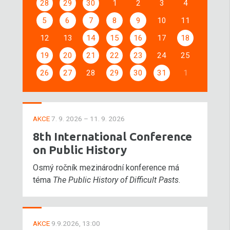
28
29
30
1
2
3
4
5
6
7
8
9
10
11
12
13
14
15
16
17
18
19
20
21
22
23
24
25
26
27
28
29
30
31
1
AKCE
7. 9. 2026 – 11. 9. 2026
8th International Conference
on Public History
Osmý ročník mezinárodní konference má
téma
The Public History of Difficult Pasts
.
AKCE
9.9.2026, 13:00