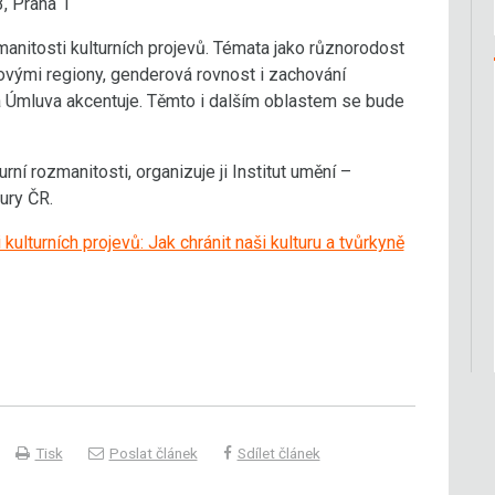
, Praha 1
manitosti kulturních projevů. Témata jako různorodost
tovými regiony, genderová rovnost i zachování
á Úmluva akcentuje. Těmto i dalším oblastem se bude
ní rozmanitosti, organizuje ji Institut umění –
ury ČR.
turních projevů: Jak chránit naši kulturu a tvůrkyně
Tisk
Poslat článek
Sdílet článek