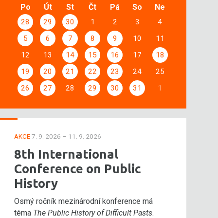
Po
Út
St
Čt
Pá
So
Ne
28
29
30
1
2
3
4
5
6
7
8
9
10
11
12
13
14
15
16
17
18
19
20
21
22
23
24
25
26
27
28
29
30
31
1
AKCE
7. 9. 2026 – 11. 9. 2026
8th International
Conference on Public
History
Osmý ročník mezinárodní konference má
téma
The Public History of Difficult Pasts
.