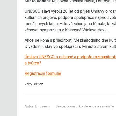
Místo konání:
Knihovna Václava Havla, Ostrovní 13
UNESCO slaví výročí 20 let od přijetí Úmluvy o roz
kulturních projevů, podpora spolupráce napříč svě
menšinových kultur – to všechno jsou témata, kter
věnovat sympozium v Knihovně Václava Havla.
Akce se koná u příležitosti Mezinárodního dne kultur
Divadelní ústav ve spolupráci s Ministerstvem kult
Úmluva UNESCO o ochraně a podpoře rozmanitosti kul
a tvůrce?
Registrační formulář
Zdroj:
idu.cz
Autor:
Emuzeum
Sekce:
Domácí konference a semináře