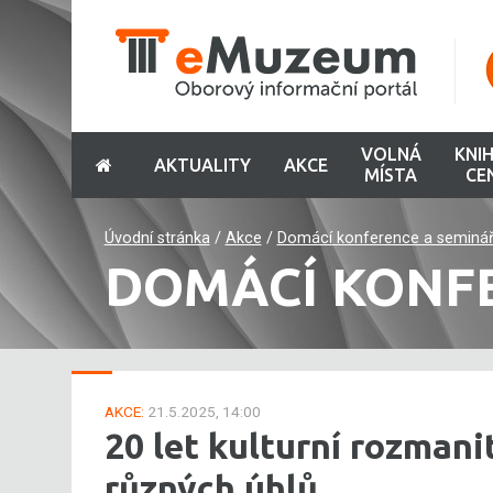
VOLNÁ
KNI
AKTUALITY
AKCE
MÍSTA
CE
Úvodní stránka
/
Akce
/
Domácí konference a seminá
DOMÁCÍ KONF
AKCE:
21.5.2025, 14:00
20 let kulturní rozman
různých úhlů