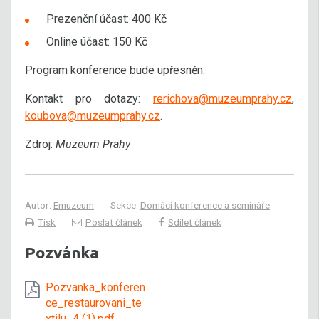
Prezenční účast: 400 Kč
Online účast: 150 Kč
Program konference bude upřesněn.
Kontakt pro dotazy:
rerichova@muzeumprahy.cz
,
koubova@muzeumprahy.cz
.
Zdroj:
Muzeum Prahy
Autor:
Emuzeum
Sekce:
Domácí konference a semináře
Tisk
Poslat článek
Sdílet článek
Pozvánka
Pozvanka_konferen
ce_restaurovani_te
xtilu_4 (1).pdf