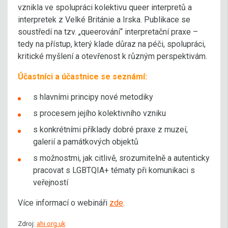
vznikla ve spolupráci kolektivu queer interpretů a
interpretek z Velké Británie a Irska. Publikace se
soustředí na tzv. „queerování“ interpretační praxe –
tedy na přístup, který klade důraz na péči, spolupráci,
kritické myšlení a otevřenost k různým perspektivám.
Účastníci a účastnice se seznámí:
s hlavními principy nové metodiky
s procesem jejího kolektivního vzniku
s konkrétními příklady dobré praxe z muzeí,
galerií a památkových objektů
s možnostmi, jak citlivě, srozumitelně a autenticky
pracovat s LGBTQIA+ tématy při komunikaci s
veřejností
Více informací o webináři
zde
.
Zdroj:
ahi.org.uk