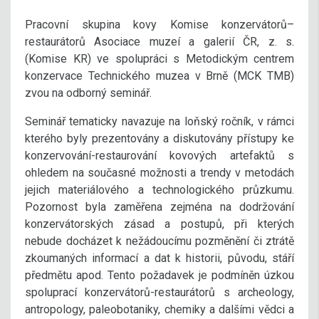
Pracovní skupina kovy Komise konzervátorů–
restaurátorů Asociace muzeí a galerií ČR, z. s.
(Komise KR) ve spolupráci s Metodickým centrem
konzervace Technického muzea v Brně (MCK TMB)
zvou na odborný seminář.
Seminář tematicky navazuje na loňský ročník, v rámci
kterého byly prezentovány a diskutovány přístupy ke
konzervování-restaurování kovových artefaktů s
ohledem na současné možnosti a trendy v metodách
jejich materiálového a technologického průzkumu.
Pozornost byla zaměřena zejména na dodržování
konzervátorských zásad a postupů, při kterých
nebude docházet k nežádoucímu pozměnění či ztrátě
zkoumaných informací a dat k historii, původu, stáří
předmětu apod. Tento požadavek je podmíněn úzkou
spoluprací konzervátorů-restaurátorů s archeology,
antropology, paleobotaniky, chemiky a dalšími vědci a