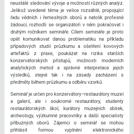
neustálé sledování vývoje a možností různých analýz.
Jelikož uvedené téma je velice rozsáhlé, propojující
řadu vědních i řemeslných oborů a natolik profesně
žádoucí, rozhodli se organizátoři v něm pokračovat i
druhým ročníkem semináře. Cílem semináře je proto
opět komunikovat danou problematiku na příkladu
případových studií průzkumu a ošetření kovových
artefaktů z praxe, poukázat na rizika starších
konzervátorských přístupů, možnosti moderních
analytických metod a správné interpretace jejich
výsledků, stejně tak i na zásady zacházení s
předměty během průzkumu a odběru vzorků.
Seminář je určen pro konzervátory–restaurátory muzeí
a galerií, ale i soukromé restaurátory, studenty
restaurátorských škol, kurátory muzejních sbírek,
archeology, výzkumné pracovníky a další specialisty
příbuzných oborů. Zájemci o seminář se mohou
přihlásit formou vyplnění elektronického