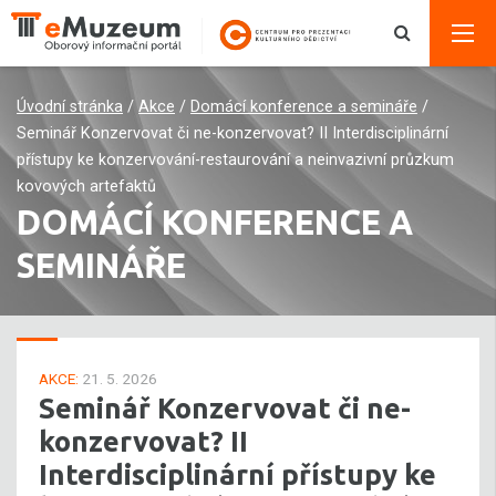
Úvodní stránka
/
Akce
/
Domácí konference a semináře
/
Seminář Konzervovat či ne-konzervovat? II Interdisciplinární
přístupy ke konzervování-restaurování a neinvazivní průzkum
kovových artefaktů
DOMÁCÍ KONFERENCE A
SEMINÁŘE
AKCE:
21. 5. 2026
Seminář Konzervovat či ne-
konzervovat? II
Interdisciplinární přístupy ke