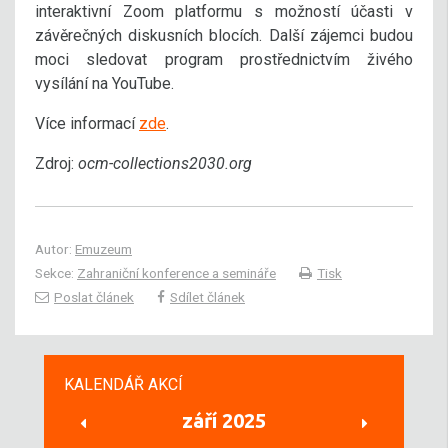
interaktivní Zoom platformu s možností účasti v
závěrečných diskusních blocích. Další zájemci budou
moci sledovat program prostřednictvím živého
vysílání na YouTube.
Více informací
zde
.
Zdroj:
ocm-collections2030.org
Autor:
Emuzeum
Sekce:
Zahraniční konference a semináře
Tisk
Poslat článek
Sdílet článek
KALENDÁŘ AKCÍ
září 2025