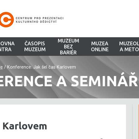
MUZEUM
HOVNA
ČASOPIS
MUZEA
MUZEOL
BEZ
NTRA
MUZEUM
ONLINE
A METO
BARIÉR
ře
/
Konference: Jak šel čas Karlovem
ERENCE A SEMINÁŘ
s Karlovem