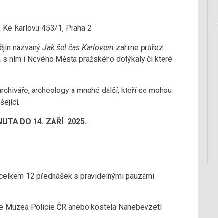
 Ke Karlovu 453/1, Praha 2
dějin nazvaný
Jak šel čas Karlovem
zahrne průřez
a s ním i Nového Města pražského dotýkaly či které
 archiváře, archeology a mnohé další, kteří se mohou
ející.
TA DO 14. ZÁŘÍ 2025.
e celkem 12 přednášek s pravidelnými pauzami
ce Muzea Policie ČR anebo kostela Nanebevzetí