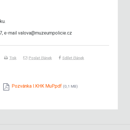
ku.
 477, e-mail valova@muzeumpolicie.cz
Tisk
Poslat článek
Sdílet článek
Pozvánka I.KHK MuP.pdf
(0,1 MB)