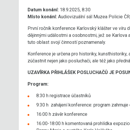
Datum konání:
18.9.2025, 8:30
Místo konání:
Audiovizuální sál Muzea Policie ČR,
První ročník konference Karlovský klášter ve víru 
dějinnými událostmi a osobnostmi, jež se Karlova 
tuto oblast svojí činností poznamenaly.
Konference je určena pro historiky, kunsthistoriky,
zúčastnit nejen jako posluchači, ale též jako přednáš
UZAVÍRKA PŘIHLÁŠEK POSLUCHAČŮ JE POSUNU
Program:
8:30 h registrace účastníků
9:30 h zahájení konference: program zahrnuj
16:00 h závěr konference
16:00-18:00 h komentovaná prohlídka expozi