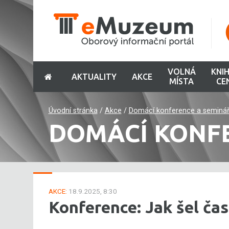
VOLNÁ
KNI
AKTUALITY
AKCE
MÍSTA
CE
Úvodní stránka
/
Akce
/
Domácí konference a seminá
DOMÁCÍ KONF
AKCE:
18.9.2025, 8:30
Konference: Jak šel ča