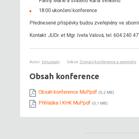
Panny Marie a svatého Karla Velikého.
18:00 ukončení konference
Přednesené příspěvky budou zveřejněny ve sborní
Kontakt: JUDr. et Mgr. Iveta Valová, tel. 604 240
Autor:
Emuzeum
Sekce:
Domácí konference a semináře
Obsah konference
Obsah konference MuP.pdf
(0,2 MB)
Přihláška I.KHK MuP.pdf
(0,1 MB)