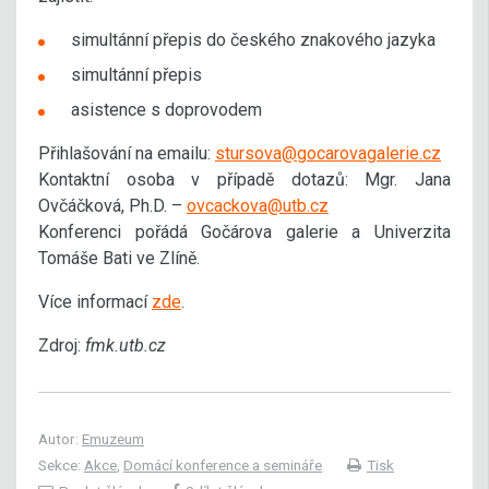
simultánní přepis do českého znakového jazyka
simultánní přepis
asistence s doprovodem
Přihlašování na emailu:
stursova@gocarovagalerie.cz
Kontaktní osoba v případě dotazů: Mgr. Jana
Ovčáčková, Ph.D. –
ovcackova@utb.cz
Konferenci pořádá Gočárova galerie a Univerzita
Tomáše Bati ve Zlíně.
Více informací
zde
.
Zdroj:
fmk.utb.cz
Autor:
Emuzeum
Sekce:
Akce
,
Domácí konference a semináře
Tisk