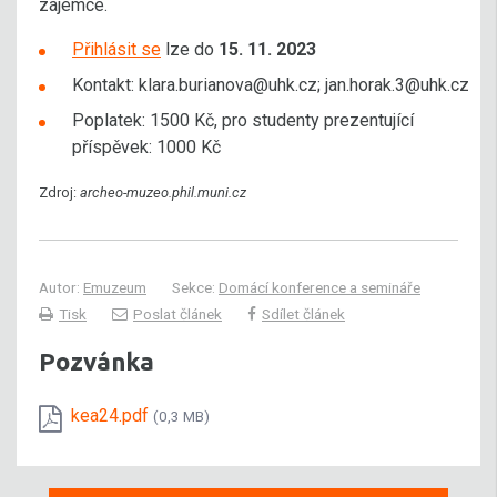
zájemce.
Přihlásit se
lze do
15. 11. 2023
Kontakt: klara.burianova@uhk.cz; jan.horak.3@uhk.cz
Poplatek: 1500 Kč, pro studenty prezentující
příspěvek: 1000 Kč
Zdroj:
archeo-muzeo.phil.muni.cz
Autor:
Emuzeum
Sekce:
Domácí konference a semináře
Tisk
Poslat článek
Sdílet článek
Pozvánka
kea24.pdf
(0,3 MB)