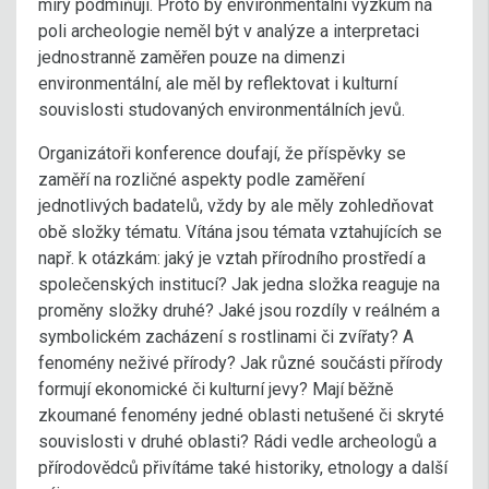
míry podmiňují. Proto by environmentální výzkum na
poli archeologie neměl být v analýze a interpretaci
jednostranně zaměřen pouze na dimenzi
environmentální, ale měl by reflektovat i kulturní
souvislosti studovaných environmentálních jevů.
Organizátoři konference doufají, že příspěvky se
zaměří na rozličné aspekty podle zaměření
jednotlivých badatelů, vždy by ale měly zohledňovat
obě složky tématu. Vítána jsou témata vztahujících se
např. k otázkám: jaký je vztah přírodního prostředí a
společenských institucí? Jak jedna složka reaguje na
proměny složky druhé? Jaké jsou rozdíly v reálném a
symbolickém zacházení s rostlinami či zvířaty? A
fenomény neživé přírody? Jak různé součásti přírody
formují ekonomické či kulturní jevy? Mají běžně
zkoumané fenomény jedné oblasti netušené či skryté
souvislosti v druhé oblasti? Rádi vedle archeologů a
přírodovědců přivítáme také historiky, etnology a další