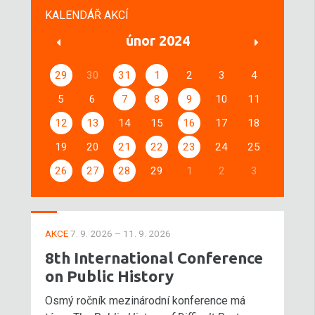
KALENDÁŘ AKCÍ
únor 2024
29
30
31
1
2
3
4
5
6
7
8
9
10
11
12
13
14
15
16
17
18
19
20
21
22
23
24
25
26
27
28
29
1
2
3
AKCE
7. 9. 2026 – 11. 9. 2026
8th International Conference
on Public History
Osmý ročník mezinárodní konference má