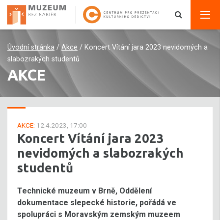
Úvodní stránka
/
Akce
/
Koncert Vítání jara 2023 nevidomých a
slabozrakých studentů
AKCE
AKCE:
12.4.2023, 17:00
Koncert Vítání jara 2023
nevidomých a slabozrakých
studentů
Technické muzeum v Brně, Oddělení
dokumentace slepecké historie, pořádá ve
spolupráci s Moravským zemským muzeem