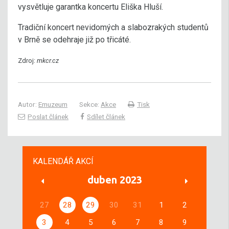
vysvětluje garantka koncertu Eliška Hluší.
Tradiční koncert nevidomých a slabozrakých studentů
v Brně se odehraje již po třicáté.
Zdroj:
mkcr.cz
Autor:
Emuzeum
Sekce:
Akce
Tisk
Poslat článek
Sdílet článek
KALENDÁŘ AKCÍ
duben 2023
27
28
29
30
31
1
2
3
4
5
6
7
8
9