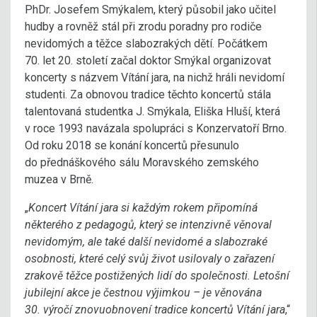
PhDr. Josefem Smýkalem, který působil jako učitel
hudby a rovněž stál při zrodu poradny pro rodiče
nevidomých a těžce slabozrakých dětí. Počátkem
70. let 20. století začal doktor Smýkal organizovat
koncerty s názvem Vítání jara, na nichž hráli nevidomí
studenti. Za obnovou tradice těchto koncertů stála
talentovaná studentka J. Smýkala, Eliška Hluší, která
v roce 1993 navázala spolupráci s Konzervatoří Brno.
Od roku 2018 se konání koncertů přesunulo
do přednáškového sálu Moravského zemského
muzea v Brně.
„
Koncert Vítání jara si každým rokem připomíná
některého z pedagogů, který se intenzivně věnoval
nevidomým, ale také další nevidomé a slabozraké
osobnosti, které celý svůj život usilovaly o zařazení
zrakově těžce postižených lidí do společnosti. Letošní
jubilejní akce je čestnou výjimkou – je věnována
30. výročí znovuobnovení tradice koncertů Vítání jara
,“