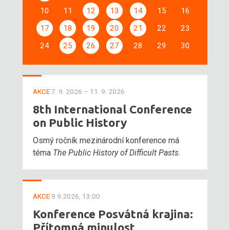
10
11
12
13
14
15
16
17
18
19
20
21
22
23
24
25
26
27
28
29
30
AKCE
7. 9. 2026 – 11. 9. 2026
8th International Conference
on Public History
Osmý ročník mezinárodní konference má
téma
The Public History of Difficult Pasts
.
AKCE
9.9.2026, 13:00
Konference Posvátná krajina:
Přítomná minulost