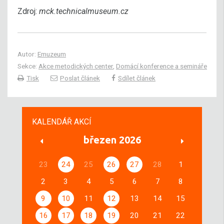
Zdroj:
mck.technicalmuseum.cz
Autor:
Emuzeum
Sekce:
Akce metodických center
,
Domácí konference a semináře
Tisk
Poslat článek
Sdílet článek
KALENDÁŘ AKCÍ
březen 2026
23
24
25
26
27
28
1
2
3
4
5
6
7
8
9
10
11
12
13
14
15
16
17
18
19
20
21
22