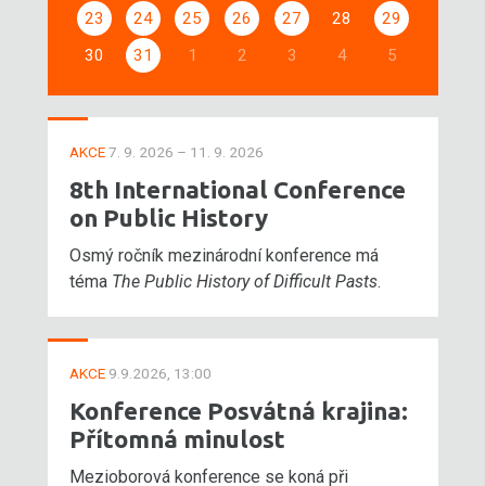
23
24
25
26
27
28
29
30
31
1
2
3
4
5
AKCE
7. 9. 2026 – 11. 9. 2026
8th International Conference
on Public History
Osmý ročník mezinárodní konference má
téma
The Public History of Difficult Pasts
.
AKCE
9.9.2026, 13:00
Konference Posvátná krajina:
Přítomná minulost
Mezioborová konference se koná při