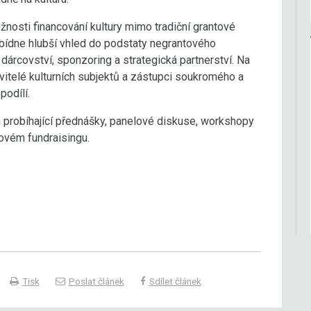
žnosti financování kultury mimo tradiční grantové
bídne hlubší vhled do podstaty negrantového
í dárcovství, sponzoring a strategická partnerství. Na
avitelé kulturních subjektů a zástupci soukromého a
podílí.
 probíhající přednášky, panelové diskuse, workshopy
ovém fundraisingu.
Tisk
Poslat článek
Sdílet článek