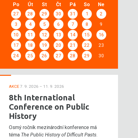
Po
Út
St
Čt
Pá
So
Ne
27
28
29
30
31
1
2
3
4
5
6
7
8
9
10
11
12
13
14
15
16
17
18
19
20
21
22
23
24
25
26
27
28
29
30
AKCE
7. 9. 2026 – 11. 9. 2026
8th International
Conference on Public
History
Osmý ročník mezinárodní konference má
téma
The Public History of Difficult Pasts
.