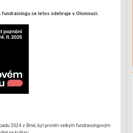
 fundraisingu se letos odehraje v Olomouci.
topadu 2024 v Brně, byl prvním velkým fundraisingovým
ně na kulturu.