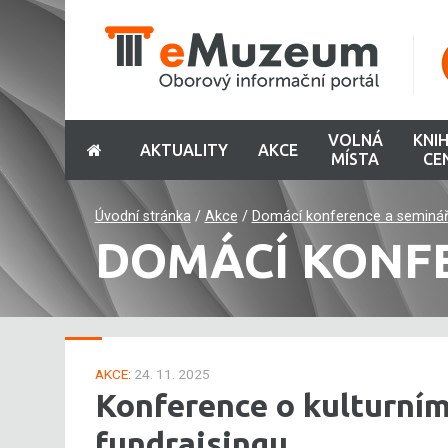
VOLNÁ
KNI
AKTUALITY
AKCE
MÍSTA
CE
Úvodní stránka
/
Akce
/
Domácí konference a seminá
DOMÁCÍ KONF
AKCE:
24. 11. 2025
Konference o kulturní
fundraisingu