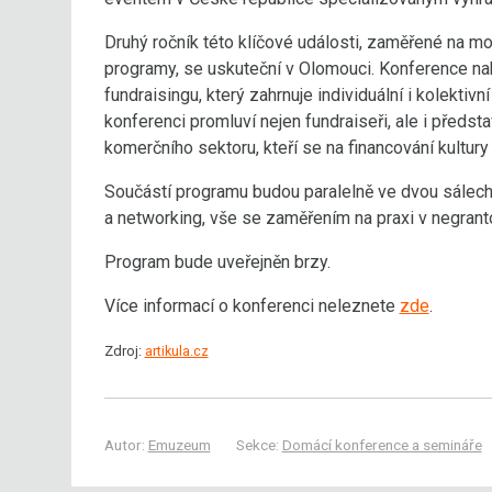
Druhý ročník této klíčové události, zaměřené na mo
programy, se uskuteční v Olomouci. Konference na
fundraisingu, který zahrnuje individuální i kolektivn
konferenci promluví nejen fundraiseři, ale i předst
komerčního sektoru, kteří se na financování kultury 
Součástí programu budou paralelně ve dvou sálech
a networking, vše se zaměřením na praxi v negrant
Program bude uveřejněn brzy.
Více informací o konferenci neleznete
zde
.
Zdroj:
artikula.cz
Autor:
Emuzeum
Sekce:
Domácí konference a semináře