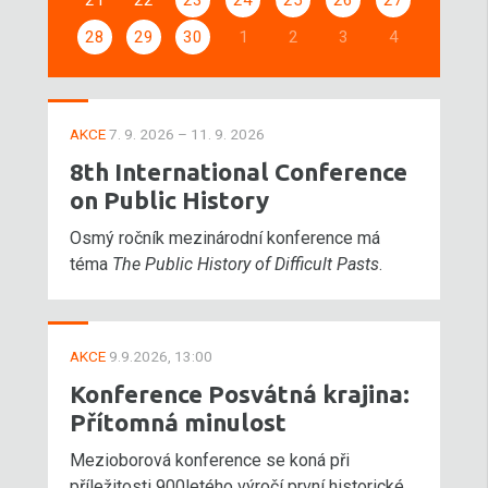
21
22
23
24
25
26
27
28
29
30
1
2
3
4
AKCE
7. 9. 2026 – 11. 9. 2026
8th International Conference
on Public History
Osmý ročník mezinárodní konference má
téma
The Public History of Difficult Pasts
.
AKCE
9.9.2026, 13:00
Konference Posvátná krajina:
Přítomná minulost
Mezioborová konference se koná při
příležitosti 900letého výročí první historické