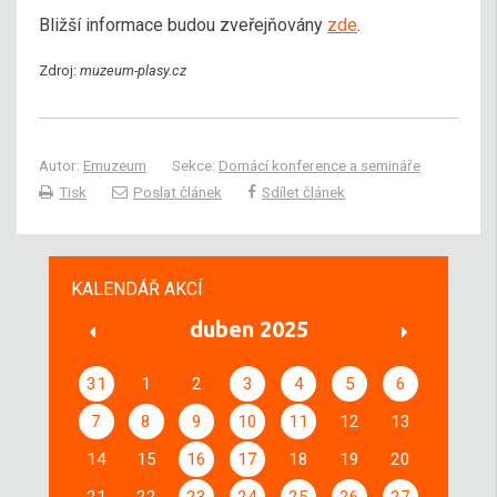
Bližší informace budou zveřejňovány
zde
.
Zdroj:
muzeum-plasy.cz
Autor:
Emuzeum
Sekce:
Domácí konference a semináře
Tisk
Poslat článek
Sdílet článek
KALENDÁŘ AKCÍ
duben 2025
31
1
2
3
4
5
6
7
8
9
10
11
12
13
14
15
16
17
18
19
20