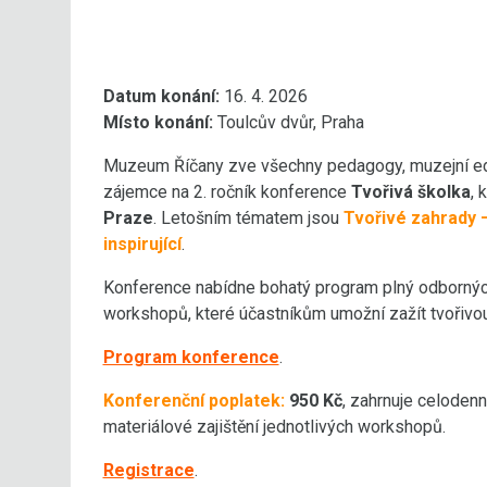
Datum konání:
16. 4. 2026
Místo konání:
Toulcův dvůr, Praha
Muzeum Říčany zve všechny pedagogy, muzejní eduk
zájemce na 2. ročník konference
Tvořivá školka
, 
Praze
. Letošním tématem jsou
Tvořivé zahrady –
inspirující
.
Konference nabídne bohatý program plný odborných 
workshopů, které účastníkům umožní zažít tvořivou 
Program konference
.
Konferenční poplatek
:
950 Kč
, zahrnuje celodenn
materiálové zajištění jednotlivých workshopů.
Registrace
.