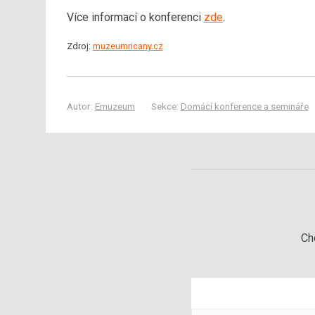
Více informací o konferenci
zde
.
Zdroj:
muzeumricany.cz
Autor:
Emuzeum
Sekce:
Domácí konference a semináře
Chc