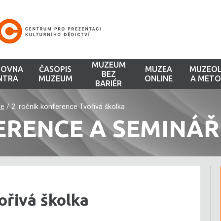
MUZEUM
HOVNA
ČASOPIS
MUZEA
MUZEOL
BEZ
NTRA
MUZEUM
ONLINE
A METO
BARIÉR
ře
/
2. ročník konference Tvořivá školka
ERENCE A SEMINÁŘ
ořivá školka