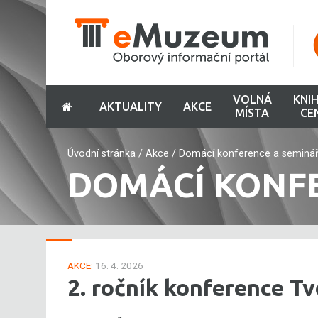
VOLNÁ
KNI
AKTUALITY
AKCE
MÍSTA
CE
Úvodní stránka
/
Akce
/
Domácí konference a seminá
DOMÁCÍ KONF
AKCE:
16. 4. 2026
2. ročník konference Tv