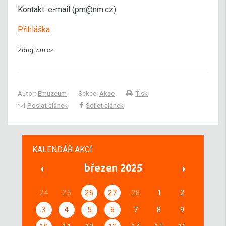
Kontakt: e-mail (pm@nm.cz)
Přihláška
Zdroj:
nm.cz
Autor:
Emuzeum
Sekce:
Akce
Tisk
Poslat článek
Sdílet článek
KALENDÁŘ AKCÍ
březen 2025
24
25
26
27
28
1
2
3
4
5
6
7
8
9