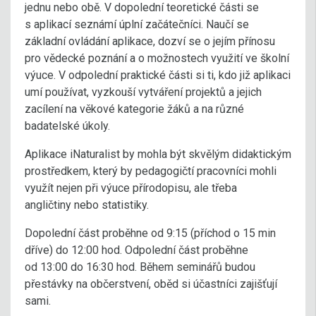
jednu nebo obě. V dopolední teoretické části se
s aplikací seznámí úplní začátečníci. Naučí se
základní ovládání aplikace, dozví se o jejím přínosu
pro vědecké poznání a o možnostech využití ve školní
výuce. V odpolední praktické části si ti, kdo již aplikaci
umí používat, vyzkouší vytváření projektů a jejich
zacílení na věkové kategorie žáků a na různé
badatelské úkoly.
Aplikace iNaturalist by mohla být skvělým didaktickým
prostředkem, který by pedagogičtí pracovníci mohli
využít nejen při výuce přírodopisu, ale třeba
angličtiny nebo statistiky.
Dopolední část proběhne od 9:15 (příchod o 15 min
dříve) do 12:00 hod. Odpolední část proběhne
od 13:00 do 16:30 hod. Během seminářů budou
přestávky na občerstvení, oběd si účastníci zajišťují
sami.