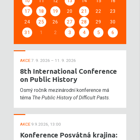
10
11
12
13
14
15
16
17
18
19
20
21
22
23
24
25
26
27
28
29
30
31
1
2
3
4
5
6
AKCE
7. 9. 2026 – 11. 9. 2026
8th International Conference
on Public History
Osmý ročník mezinárodní konference má
téma
The Public History of Difficult Pasts
.
AKCE
9.9.2026, 13:00
Konference Posvátná krajina: