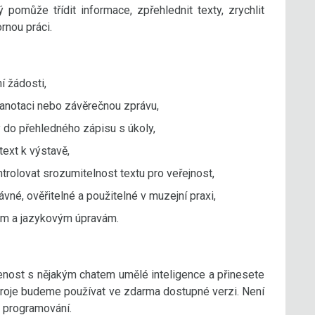
 pomůže třídit informace, zpřehlednit texty, zrychlit
ornou práci.
í žádosti,
, anotaci nebo závěrečnou zprávu,
do přehledného zápisu s úkoly,
text k výstavě,
ntrolovat srozumitelnost textu pro veřejnost,
vné, ověřitelné a použitelné v muzejní praxi,
dům a jazykovým úpravám.
šenost s nějakým chatem umělé inteligence a přinesete
roje budeme používat ve zdarma dostupné verzi. Není
i programování.