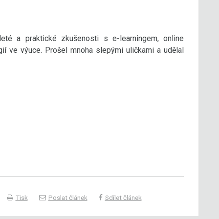
oleté a praktické zkušenosti s e-learningem, online
ií ve výuce. Prošel mnoha slepými uličkami a udělal
Tisk
Poslat článek
Sdílet článek