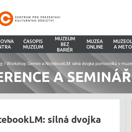
MUZEUM
HOVNA
ČASOPIS
MUZEA
MUZEOL
BEZ
NTRA
MUZEUM
ONLINE
A METO
BARIÉR
ře
/
Workshop Gemini a NotebookLM: silná dvojka pomocníků v muz
ERENCE A SEMINÁŘ
ebookLM: silná dvojka