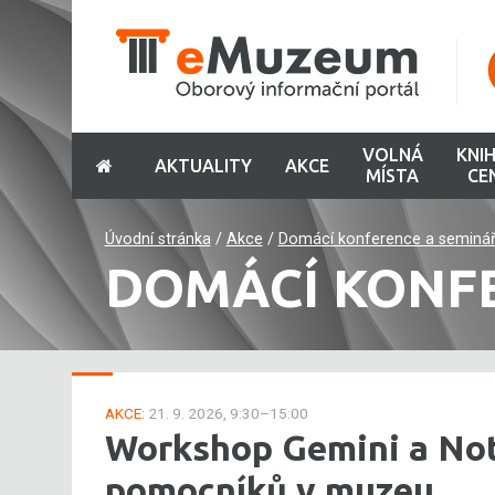
VOLNÁ
KNI
AKTUALITY
AKCE
MÍSTA
CE
Úvodní stránka
/
Akce
/
Domácí konference a seminá
DOMÁCÍ KONF
AKCE:
21. 9. 2026, 9:30–15:00
Workshop Gemini a Not
pomocníků v muzeu