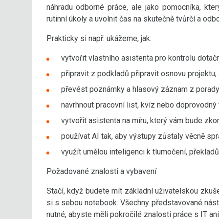
náhradu odborné práce, ale jako pomocníka, který
rutinní úkoly a uvolnit čas na skutečně tvůrčí a odb
Prakticky si např. ukážeme, jak:
vytvořit vlastního asistenta pro kontrolu dotačn
připravit z podkladů připravit osnovu projektu
převést poznámky a hlasový záznam z porady 
navrhnout pracovní list, kvíz nebo doprovodný 
vytvořit asistenta na míru, který vám bude zko
používat AI tak, aby výstupy zůstaly věcně sprá
využít umělou inteligenci k tlumočení, překla
Požadované znalosti a vybavení
Stačí, když budete mít základní uživatelskou zku
si s sebou notebook. Všechny představované nást
nutné, abyste měli pokročilé znalosti práce s IT an