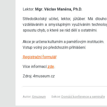
Lektor:
Mgr. Václav Maněna, Ph.D.
Středoškolský učitel, lektor, jůtůber. Má dlouh
vzděláváním a smysluplným využíváním technolog
spoustu chyb, o které se rád dělí s ostatními.
Akce je určena kulturním a paměťovým institucím.
Vstup volný po předchozím přihlášení.
Registrační formulář
Více informací
zde
.
Zdroj:
4museum.cz
Autor:
Emuzeum
Sekce:
Domácí konference a semináře