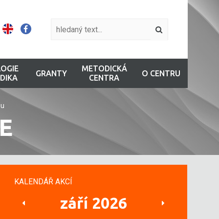
OGIE
METODICKÁ
GRANTY
O CENTRU
DIKA
CENTRA
eu
E
KALENDÁŘ AKCÍ
září 2026