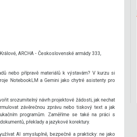
Králové, ARCHA - Československé armády 333,
kladů nebo přípravě materiálů k výstavám? V kurzu si
troje NotebookLM a Gemini jako chytré asistenty pro
vořit srozumitelný návrh projektové žádosti, jak nechat
formulovat závěrečnou zprávu nebo tiskový text a jak
 edukačním programům. Zaměříme se také na práci s
 dokumentů, překlady a jazykové korektury.
využívat AI smysluplně, bezpečně a prakticky: ne jako