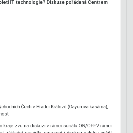
století IT technologie? Diskuse pořádaná Centrem
chodních Čech v Hradci Králové (Gayerova kasárna),
nost
o kraje zve na diskuzi v rámci seriálu ON/OFF.V rámci
 základní pravidla, omezení i širokou paletu využití