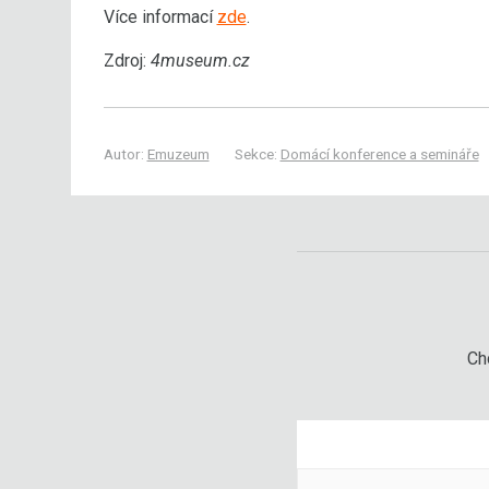
Více informací
zde
.
Zdroj:
4museum.cz
Autor:
Emuzeum
Sekce:
Domácí konference a semináře
Chc