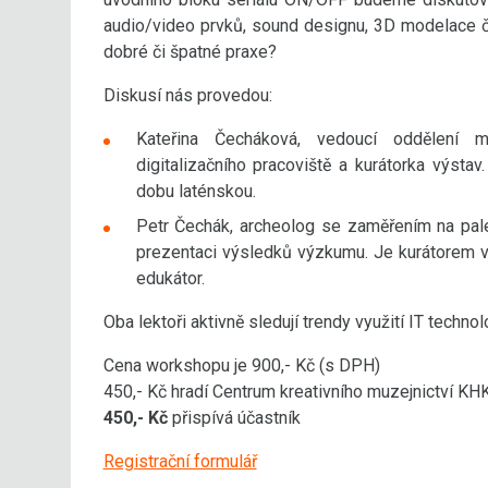
audio/video prvků, sound designu, 3D modelace či
dobré či špatné praxe?
Diskusí nás provedou:
Kateřina Čecháková, vedoucí oddělení 
digitalizačního pracoviště a kurátorka výst
dobu laténskou.
Petr Čechák, archeolog se zaměřením na pale
prezentaci výsledků výzkumu. Je kurátorem v
edukátor.
Oba lektoři aktivně sledují trendy využití IT technol
Cena workshopu je 900,- Kč (s DPH)
450,- Kč hradí Centrum kreativního muzejnictví KH
450,- Kč
přispívá účastník
Registrační formulář