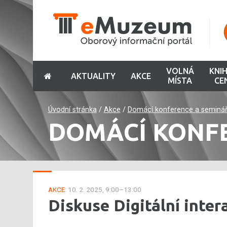
VOLNÁ
KNI
AKTUALITY
AKCE
MÍSTA
CE
Úvodní stránka
/
Akce
/
Domácí konference a seminá
DOMÁCÍ KONF
AKCE:
10. 2. 2025, 9:00–13:00
Diskuse Digitální inter