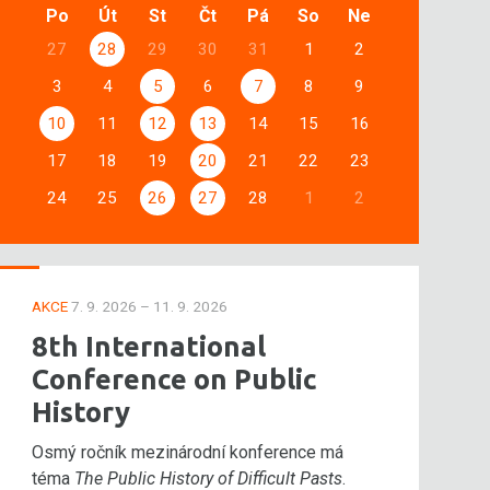
Po
Út
St
Čt
Pá
So
Ne
27
28
29
30
31
1
2
3
4
5
6
7
8
9
10
11
12
13
14
15
16
17
18
19
20
21
22
23
24
25
26
27
28
1
2
AKCE
7. 9. 2026 – 11. 9. 2026
8th International
Conference on Public
History
Osmý ročník mezinárodní konference má
téma
The Public History of Difficult Pasts
.