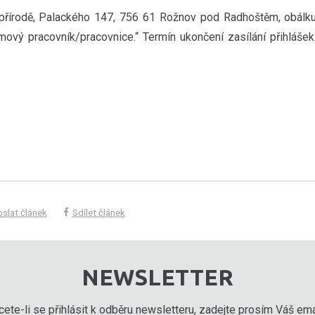
 přírodě, Palackého 147, 756 61 Rožnov pod Radhoštěm, obálk
ový pracovník/pracovnice.“ Termín ukončení zasílání přihlášek
slat článek
Sdílet článek
NEWSLETTER
ete-li se přihlásit k odběru newsletteru, zadejte prosím Váš emai