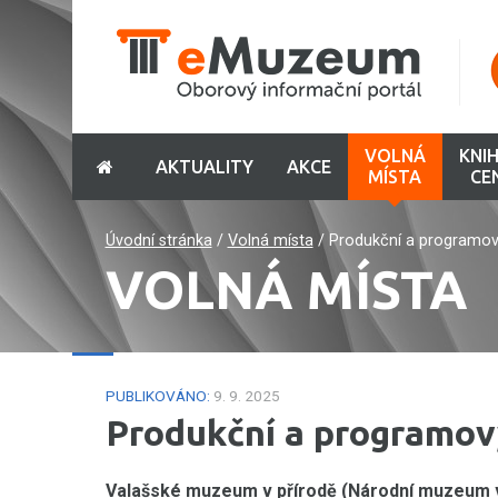
VOLNÁ
KNI
AKTUALITY
AKCE
MÍSTA
CE
Úvodní stránka
/
Volná místa
/
Produkční a programov
VOLNÁ MÍSTA
PUBLIKOVÁNO:
9. 9. 2025
Produkční a programov
Valašské muzeum v přírodě (Národní muzeum v