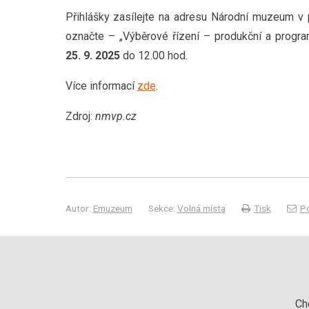
Přihlášky zasílejte na adresu Národní muzeum v
označte – „Výběrové řízení – produkční a program
25. 9. 2025
do 12.00 hod.
Více informací
zde
.
Zdroj:
nmvp.cz
Autor:
Emuzeum
Sekce:
Volná místa
Tisk
Po
Chc