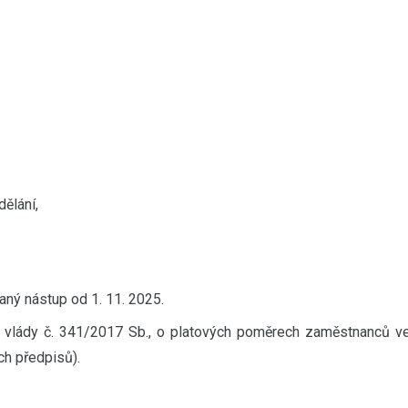
ělání,
ný nástup od 1. 11. 2025.
ení vlády č. 341/2017 Sb., o platových poměrech zaměstnanců v
ch předpisů).