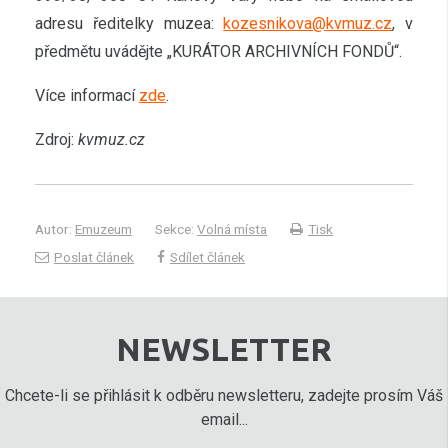
adresu ředitelky muzea:
kozesnikova@kvmuz.cz
, v
předmětu uvádějte „KURÁTOR ARCHIVNÍCH FONDŮ“.
Více informací
zde
.
Zdroj:
kvmuz.cz
Autor:
Emuzeum
Sekce:
Volná místa
Tisk
Poslat článek
Sdílet článek
NEWSLETTER
Chcete-li se přihlásit k odběru newsletteru, zadejte prosím Váš
email...