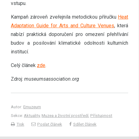
vstupu.
Kampaň zároveň zveřejnila metodickou příručku
Heat
Adaptation Guide for Arts and Culture Venues
, která
nabízí praktická doporučení pro omezení přehřívání
budov a posilování klimatické odolnosti kulturních
institucí.
Celý článek
zde
.
Zdroj:
museumsassociation.org
Autor:
Emuzeum
Sekce:
Aktuality
,
Muzea a životní prostředí
,
Přístupnost
Tisk
Poslat článek
Sdílet článek