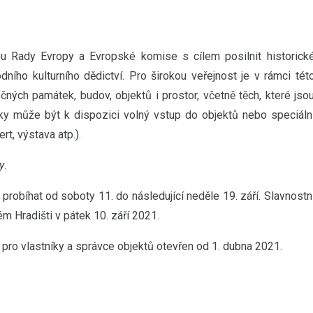
ou Rady Evropy a Evropské komise s cílem posilnit historick
ího kulturního dědictví. Pro širokou veřejnost je v rámci tét
ných památek, budov, objektů i prostor, včetně těch, které jso
íky může být k dispozici volný vstup do objektů nebo speciáln
rt, výstava atp.).
y
.
robíhat od soboty 11. do následující neděle 19. září. Slavnostn
 Hradišti v pátek 10. září 2021.
 pro vlastníky a správce objektů otevřen od 1. dubna 2021.