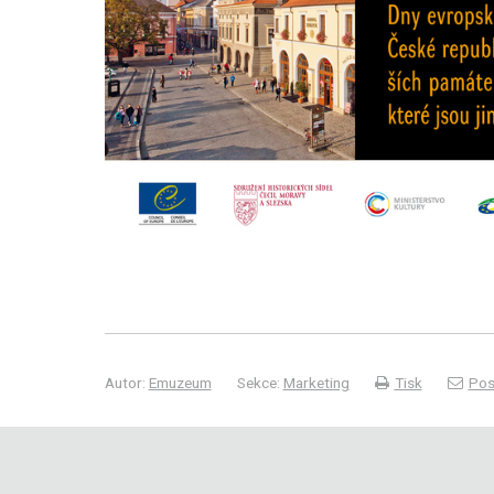
Autor:
Emuzeum
Sekce:
Marketing
Tisk
Pos