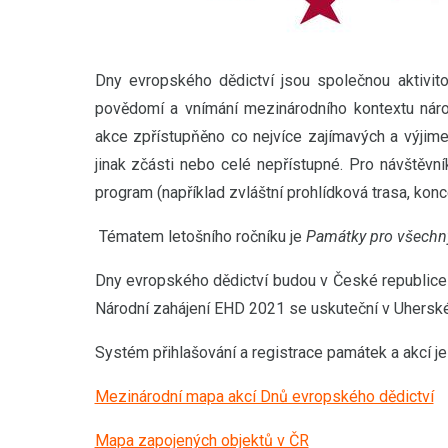
Dny evropského dědictví jsou společnou aktivit
povědomí a vnímání mezinárodního kontextu národn
akce zpřístupňěno co nejvíce zajímavých a výjimeč
jinak zčásti nebo celé nepřístupné. Pro návštěvn
program (například zvláštní prohlídková trasa, konce
Tématem letošního ročníku je
Památky pro všechn
Dny evropského dědictví budou v České republice p
Národní zahájení EHD 2021 se uskuteční v Uherském
Systém přihlašování a registrace památek a akcí je
Mezinárodní mapa akcí Dnů evropského dědictví
Mapa zapojených objektů v ČR