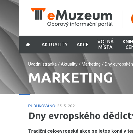
VOLNÁ
KNI
AKTUALITY
AKCE
MÍSTA
CE
Úvodní stránka
/
Aktuality
/
Marketing
/
Dny evropskéh
MARKETING
PUBLIKOVÁNO:
25. 5. 2021
Dny evropského dědict
Tradiční celoevropská akce se letos koná v ter