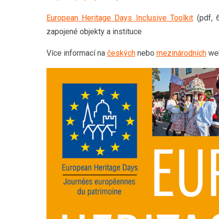
European Heritage Days Inclusive Toolkit
(pdf, 6
zapojené objekty a instituce
Více informací na
českých
nebo
mezinárodních
web