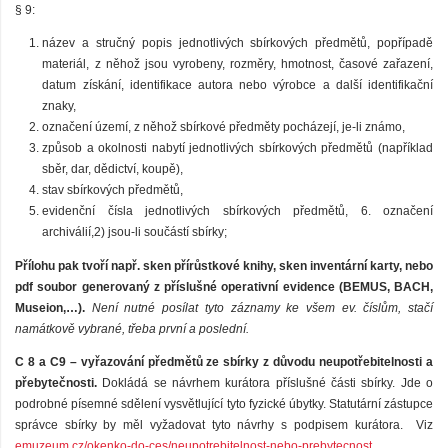
§ 9:
název a stručný popis jednotlivých sbírkových předmětů, popřípadě
materiál, z něhož jsou vyrobeny, rozměry, hmotnost, časové zařazení,
datum získání, identifikace autora nebo výrobce a další identifikační
znaky,
označení území, z něhož sbírkové předměty pocházejí, je-li známo,
způsob a okolnosti nabytí jednotlivých sbírkových předmětů (například
sběr, dar, dědictví, koupě),
stav sbírkových předmětů,
evidenční čísla jednotlivých sbírkových předmětů, 6. označení
archiválií,2) jsou-li součástí sbírky;
Přílohu pak tvoří např. sken přírůstkové knihy, sken inventární karty, nebo
pdf soubor generovaný z příslušné operativní evidence (BEMUS, BACH,
Museion,…).
Není nutné posílat tyto záznamy ke všem ev. číslům, stačí
namátkově vybrané, třeba první a poslední.
C 8 a C9 – vyřazování předmětů ze sbírky z důvodu neupotřebitelnosti a
přebytečnosti.
Dokládá se návrhem kurátora příslušné části sbírky. Jde o
podrobné písemné sdělení vysvětlující tyto fyzické úbytky. Statutární zástupce
správce sbírky by měl vyžadovat tyto návrhy s podpisem kurátora. Viz
emuzeum.cz/okenko-do-ces/neupotrebitelnost-nebo-prebytecnost