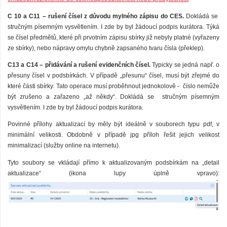
C 10 a C11 – rušení čísel z důvodu mylného zápisu do CES.
Dokládá se
stručným písemným vysvětlením. I zde by byl žádoucí podpis kurátora. Týká
se čísel předmětů, které při prvotním zápisu sbírky již nebyly platné (vyřazeny
ze sbírky), nebo nápravy omylu chybně zapsaného tvaru čísla (překlep).
C13 a C14 – přidávání a rušení evidenčních čísel.
Typicky se jedná např. o
přesuny čísel v podsbírkách. V případě „přesunu“ čísel, musí být zřejmé do
které části sbírky. Tato operace musí proběhnout jednokolově - číslo nemůže
být zrušeno a zařazeno „až někdy“. Dokládá se stručným písemným
vysvětlením. I zde by byl žádoucí podpis kurátora.
Povinné přílohy aktualizací by měly být ideálně v souborech typu pdf, v
minimální velikosti. Obdobně v případě jpg příloh řešit jejich velikost
minimalizací (služby online na internetu).
Tyto soubory se vkládají přímo k aktualizovaným podsbírkám na „detail
aktualizace“ (ikona lupy úplně vpravo):