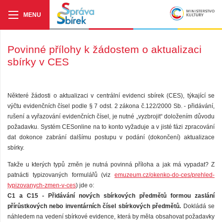
Povinné přílohy k žádostem o aktualizaci
sbírky v CES
Některé žádosti o aktualizaci v centrální evidenci sbírek (CES), týkající se
výčtu evidenčních čísel podle § 7 odst. 2 zákona č.122/2000 Sb. - přidávání,
rušení a vyřazování evidenčních čísel, je nutné „vyzbrojit“ doložením důvodu
požadavku. Systém CESonline na to konto vyžaduje a v jisté fázi zpracování
dat dokonce zabrání dalšímu postupu v podání (dokončení) aktualizace
sbírky.
Takže u kterých typů změn je nutná povinná příloha a jak má vypadat? Z
patnácti typizovaných formulářů (viz
emuzeum.cz/okenko-do-ces/prehled-
typizovanych-zmen-v-ces
) jde o:
C1 a C15 - Přidávání nových sbírkových předmětů formou zaslání
přírůstkových nebo inventárních čísel sbírkových předmětů.
Dokládá se
náhledem na vedení sbírkové evidence, která by měla obsahovat požadavky