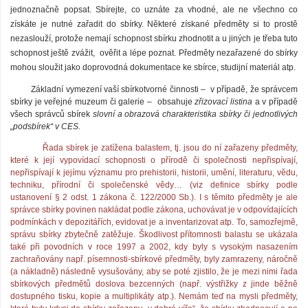
jednoznačně popsat. Sbírejte, co uznáte za vhodné, ale ne všechno co
získáte je nutné zařadit do sbírky. Některé získané předměty si to prostě
nezaslouží, protože nemají schopnost sbírku zhodnotit a u jiných je třeba tuto
schopnost ještě zvážit, ověřit a lépe poznat. Předměty nezařazené do sbírky
mohou sloužit jako doprovodná dokumentace ke sbírce, studijní materiál atp.
Základní vymezení vaší sbírkotvorné činnosti – v případě, že správcem
sbírky je veřejné muzeum či galerie – obsahuje
zřizovací listina
a v případě
všech správců sbírek
slovní a obrazová charakteristika sbírky či jednotlivých
„podsbírek“ v CES.
Řada sbírek je zatížena balastem, tj. jsou do ní zařazeny předměty,
které k její vypovídací schopnosti o přírodě či společnosti nepřispívají,
nepřispívají k jejímu významu pro prehistorii, historii, umění, literaturu, vědu,
techniku, přírodní či společenské vědy… (viz definice sbírky podle
ustanovení § 2 odst. 1 zákona č. 122/2000 Sb.). I s těmito předměty je ale
správce sbírky povinen nakládat podle zákona, uchovávat je v odpovídajících
podmínkách v depozitářích, evidovat je a inventarizovat atp. To, samozřejmě,
správu sbírky zbytečně zatěžuje. Škodlivost přítomnosti balastu se ukázala
také při povodních v roce 1997 a 2002, kdy byly s vysokým nasazením
zachraňovány např. písemnosti-sbírkové předměty, byly zamrazeny, náročně
(a nákladně) následně vysušovány, aby se poté zjistilo, že je mezi nimi řada
sbírkových předmětů doslova bezcenných (např. výstřižky z jinde běžně
dostupného tisku, kopie a multiplikáty atp.). Nemám teď na mysli předměty,