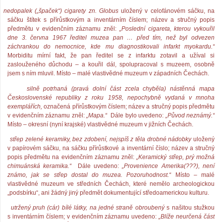
nedopalek („špaček“) cigarety zn. Globus
uložený v celofánovém sáčku, na
sáčku štítek s přírůstkovým a inventárním číslem; název a stručný popis
předmětu v evidenčním záznamu zněl:
„Poslední cigareta, kterou vykouřil
dne 3. června 1967 ředitel muzea pan … před tím, než byl odvezen
záchrankou do nemocnice, kde mu diagnostikovali infarkt myokardu.“
Morbiditu mírní fakt, že pan ředitel se z infarktu zotavil a užíval si
zaslouženého důchodu – a kouřil dál, spolupracoval s muzeem, osobně
jsem s ním mluvil. Místo – malé vlastivědné muzeum v západních Čechách.
ilně potrhaná (pravá dolní část zcela chyběla) nástěnná mapa
Československé republiky z roku 1958, nepochybně vydaná v mnoha
exemplářích,
označená přírůstkovým číslem; název a stručný popis předmětu
v evidenčním záznamu zněl:
„Mapa.“
Dále bylo uvedeno:
„Původ neznámý.“
Místo – okresní (nyní krajské) vlastivědné muzeum v jižních Čechách.
střep zelené keramiky, bez zdobení, nejspíš z těla drobné nádobky
uložený
v papírovém sáčku, na sáčku přírůstkové a inventární číslo; název a stručný
popis předmětu na evidenčním záznamu zněl:
„Keramický střep, prý možná
chimuánská keramika.“
Dále uvedeno:
„Provenience Amerika(???), není
známo, jak se střep dostal do muzea. Pozoruhodnost.“
Místo – malé
vlastivědné muzeum ve středních Čechách, které nemělo archeologickou
„podsbírku“, ani žádný jiný předmět dokumentující středoamerickou kulturu.
utržený pruh (cár) bílé látky, na jedné straně obroubený
s našitou stužkou
s inventárním číslem; v evidenčním záznamu uvedeno:
„Blíže neurčená část