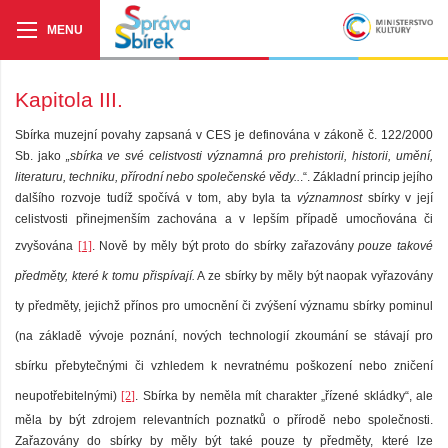
Kapitola III.
Sbírka muzejní povahy zapsaná v CES je definována v zákoně č. 122/2000
Sb. jako
„sbírka ve své celistvosti významná pro prehistorii, historii, umění,
literaturu, techniku, přírodní nebo společenské vědy..
.“. Základní princip jejího
dalšího rozvoje tudíž spočívá v tom, aby byla ta
významnost
sbírky v její
celistvosti přinejmenším zachována a v lepším případě umocňována či
zvyšována
[1]
. Nově by měly být proto do sbírky zařazovány
pouze takové
předměty, které k tomu přispívají.
A ze sbírky by měly být naopak vyřazovány
ty předměty, jejichž přínos pro umocnění či zvýšení významu sbírky pominul
(na základě vývoje poznání, nových technologií zkoumání se stávají pro
sbírku přebytečnými či vzhledem k nevratnému poškození nebo zničení
neupotřebitelnými)
[2]
. Sbírka by neměla mít charakter „řízené skládky“, ale
měla by být zdrojem relevantních poznatků o přírodě nebo společnosti.
Zařazovány do sbírky by měly být také pouze ty předměty, které lze