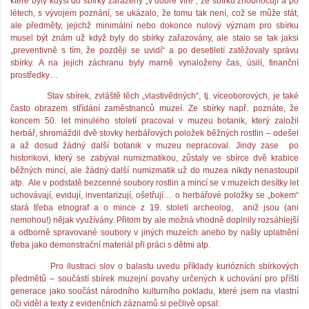
které byly kdysi do sbírky zařazeny „v dobré víře“, že sbírku zhodnocují a po
létech, s vývojem poznání, se ukázalo, že tomu tak není, což se může stát,
ale předměty, jejichž minimální nebo dokonce nulový význam pro sbírku
musel být znám už když byly do sbírky zařazovány, ale stalo se tak jaksi
„preventivně s tím, že později se uvidí“ a po desetiletí zatěžovaly správu
sbírky. A na jejich záchranu byly marně vynaloženy čas, úsilí, finanční
prostředky…
Stav sbírek, zvláště těch „vlastivědných“, tj. víceoborových, je také
často obrazem střídání zaměstnanců muzeí. Ze sbírky např. poznáte, že
koncem 50. let minulého století pracoval v muzeu botanik, který založil
herbář, shromáždil dvě stovky herbářových položek běžných rostlin – odešel
a až dosud žádný další botanik v muzeu nepracoval. Jindy zase
po
historikovi, který se zabýval numizmatikou, zůstaly ve sbírce dvě krabice
běžných mincí, ale žádný další numizmatik už do muzea nikdy nenastoupil
atp.
Ale v podstatě bezcenné soubory rostlin a mincí se v muzeích desítky let
uchovávají, evidují, inventarizují, ošetřují… o herbářové položky se „bokem“
stará třeba etnograf a o mince z 19. století archeolog,
aniž jsou (ani
nemohou!) nějak využívány. Přitom by ale možná vhodně doplnily rozsáhlejší
a odborně spravované soubory v jiných muzeích anebo by našly uplatnění
třeba jako demonstrační materiál při práci s dětmi atp.
Pro ilustraci slov o balastu uvedu příklady kuriózních sbírkových
předmětů – součástí sbírek muzejní povahy určených k uchování pro příští
generace jako součást národního kulturního pokladu, které jsem na vlastní
oči viděl a texty z evidenčních záznamů si pečlivě opsal: