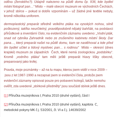
oděvu (ženského?). Údajně nalezeno na půdě domu čp. 936, kde bydlel
místní fotograf pan…“
Místo – malé obecní muzeum ve východních Čechách,
v jehož sbírce – pokud si dobře vzpomínám – už žádné jiné textilie nebyly,
kromě několika uniforem.
dermoplastický preparát středně velkého ptáka na vysokých nohou, silně
poškozený, takřka neurčitelný, pravděpodobně nějaký bahňák,
na podstavci
přírůstkové a inventární číslo; na evidenčním záznamu uvedeno:
„Vodní pták,
snad od rybníka Zahradník nebo ze zrušeného kabinetu místní školy. Dar
pana…, který preparát našel na půdě domu, kam se nastěhoval a kde před
tím bydlel učitel a lidový myslivec pan… s rodinou“
Místo – okresní (dnes
krajské) muzeum ze západních
Čech, které nemá zoologickou „podsbírku“.
Kromě „vodního ptáka“ tam měli ještě preparát hlavy lišky obecné,
preparovaný jako trofej.
Pravda, moje poznámky – až na tu mapu, kterou jsem viděl v roce 2009 –
jsou z let 1987-1990 a nezapsal jsem si evidenční čísla, protože jsem
evidenční záznamy opisoval pouze pro pobavení kolegů, takže nemohu
ověřit, zda uvedené „sbírkové předměty“ jsou součástí sbírek ještě dnes.
[1]
Příručka muzejníkova I, Praha 2010 (druhé vydání), část I
[2]
Příručka muzejníkova I, Praha 2010 (druhé vydání), kapitola
C,
metodické pokyny MK č.j. 53/2001, čl. VI a č.j. 14639/2002