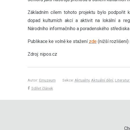
Základním cílem tohoto projektu bylo podpořit k
dopad kulturních akcí a aktivit na lokální a re
Národního informačního a poradenského střediska 
Publikace ke volně ke stažení
zde
(nižší rozlišení
Zdroj: nipos.cz
Autor:
Emuzeum
Sekce:
Aktuality
,
Aktuální dění
,
Literatur
Sdílet článek
Chc