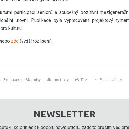
ulturní participaci seniorů a souběžný pozitivní mezigeneračn
gionální úrovni. Publikace byla vypracována projektový týme
pro kulturu.
) nebo
zde
(vyšší rozlišení).
a
,
Přístupnost
,
Sborníky a odborné texty
Tisk
Poslat článek
NEWSLETTER
ete-li se přihlásit k odběru newsletteru, zadejte prosím Váš emai