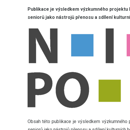
Publikace je výsledkem výzkumného projektu P
seniorů jako nástrojů přenosu a sdílení kulturní
Obsah této publikace je výsledkem výzkumného pr
seniorů jako nástrojů přenosu a sdílení kulturních h