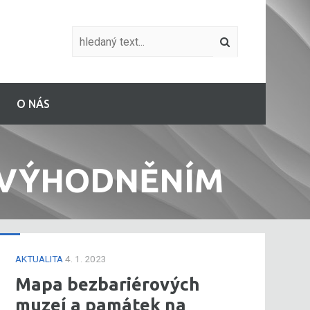
O NÁS
EVÝHODNĚNÍM
AKTUALITA
4. 1. 2023
Mapa bezbariérových
muzeí a památek na