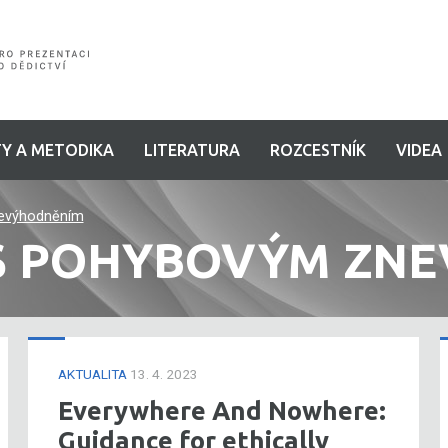
Y A METODIKA
LITERATURA
ROZCESTNÍK
VIDEA
nevýhodněním
 S POHYBOVÝM ZN
AKTUALITA
13. 4. 2023
Everywhere And Nowhere:
Guidance for ethically