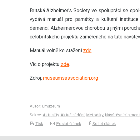
Britská Alzheimer's Society ve spolupráci se spole
vydává manuál pro památky a kulturní institu
demencí, Alzheimerovou chorobou a jinými porucham
celobritského projektu zaměřeného na tuto návštěv
Manuál volně ke stažení
zde
.
Víc o projektu
zde
.
Zdroj:
museumsassociation.org
Autor:
Emuzeum
Sekce:
Aktuality
,
Aktuální dění
,
Metodiky
,
Návštěvníci s men
Tisk
Poslat článek
Sdílet článek