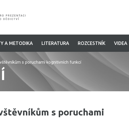
Y A METODIKA
LITERATURA
ROZCESTNÍK
VIDEA
ávštěvníkům s poruchami kognitivních funkcí
Í
ávštěvníkům s poruchami