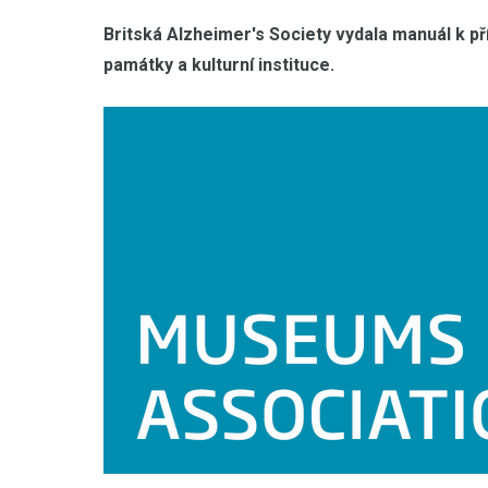
Britská Alzheimer's Society vydala manuál k př
památky a kulturní instituce.