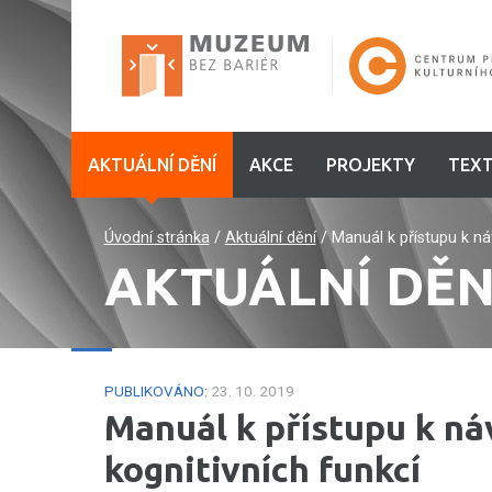
AKTUÁLNÍ DĚNÍ
AKCE
PROJEKTY
TEXT
Úvodní stránka
/
Aktuální dění
/
Manuál k přístupu k n
AKTUÁLNÍ DĚN
PUBLIKOVÁNO:
23. 10. 2019
Manuál k přístupu k n
kognitivních funkcí