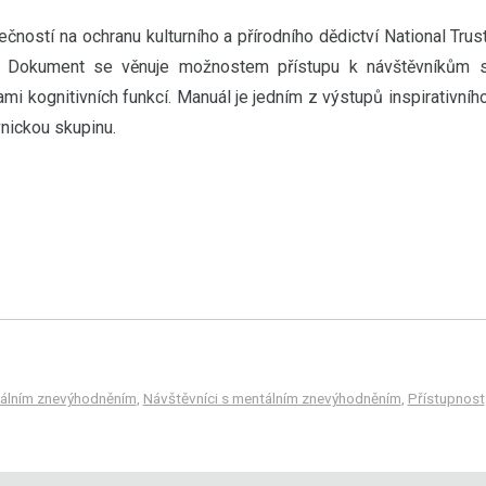
čností na ochranu kulturního a přírodního dědictví National Trus
ce. Dokument se věnuje možnostem přístupu k návštěvníkům 
i kognitivních funkcí. Manuál je jedním z výstupů inspirativníh
nickou skupinu.
tálním znevýhodněním
,
Návštěvníci s mentálním znevýhodněním
,
Přístupnost