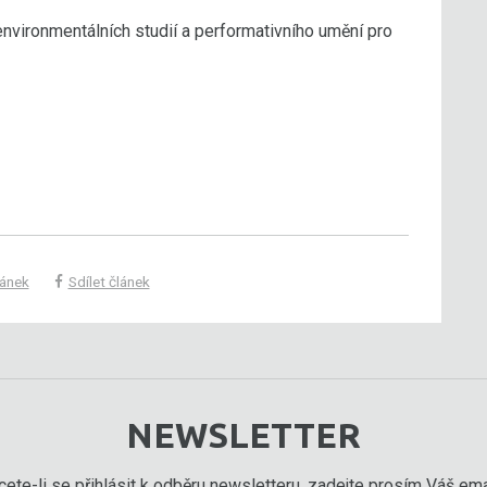
 environmentálních studií a performativního umění pro
lánek
Sdílet článek
NEWSLETTER
ete-li se přihlásit k odběru newsletteru, zadejte prosím Váš emai