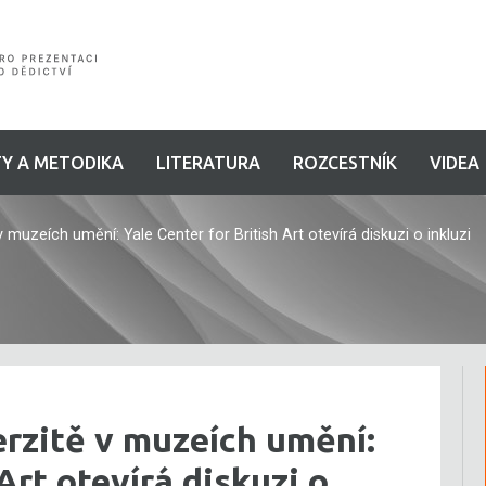
Y A METODIKA
LITERATURA
ROZCESTNÍK
VIDEA
uzeích umění: Yale Center for British Art otevírá diskuzi o inkluzi
rzitě v muzeích umění:
Art otevírá diskuzi o