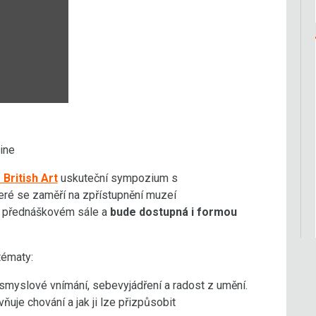
line
 British Art
uskuteční sympozium s
teré se zaměří na zpřístupnění muzeí
v přednáškovém sále a
bude dostupná i formou
tématy:
smyslové vnímání, sebevyjádření a radost z umění.
ňuje chování a jak ji lze přizpůsobit