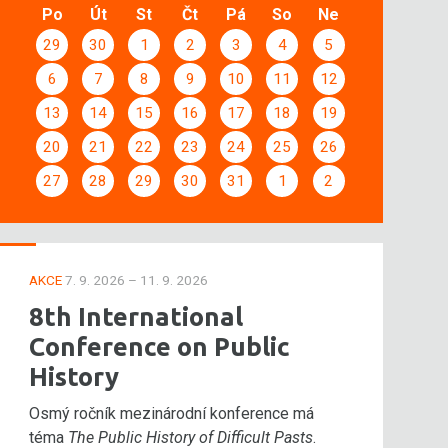
Po
Út
St
Čt
Pá
So
Ne
29
30
1
2
3
4
5
6
7
8
9
10
11
12
13
14
15
16
17
18
19
20
21
22
23
24
25
26
27
28
29
30
31
1
2
AKCE
7. 9. 2026 – 11. 9. 2026
8th International
Conference on Public
History
Osmý ročník mezinárodní konference má
téma
The Public History of Difficult Pasts
.