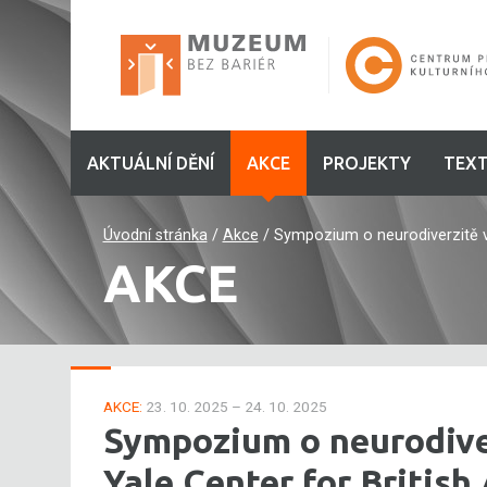
AKTUÁLNÍ DĚNÍ
AKCE
PROJEKTY
TEXT
Úvodní stránka
/
Akce
/
Sympozium o neurodiverzitě v m
AKCE
AKCE:
23. 10. 2025 – 24. 10. 2025
Sympozium o neurodive
Yale Center for British 