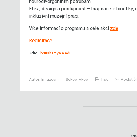
neurodivergentním potřebám.
Etika, design a přístupnost – Inspirace z bioetiky,
inkluzivní muzejní praxi.
Více informací o programu a celé akci
zde
.
Registrace
Zdroj:
britishart.yale.edu
Autor:
Emuzeum
Sekce:
Akce
Tisk
Poslat č
Chc