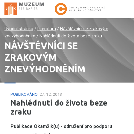
Úvodní stránka
/
Literatura
/
Návštěvníci se zrakovým
znevýhodněním
/
Nahlédnutí do života beze zraku
NÁVŠTĚVNÍCI SE
ZRAKOVÝM
ZNEVÝHODNĚNÍM
PUBLIKOVÁNO:
27. 12. 2013
Nahlédnutí do života beze
zraku
Publikace Okamžik(u) - sdružení pro podporu