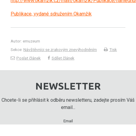
http://www.okamzik.cz/main/okamzik/Publikace/nahlednut
Publikace, vydané sdružením Okamžik
Autor: emuzeum
Sekce:
Návštěvníci se zrakovým znevýhodněním
Tisk
Poslat článek
Sdílet článek
NEWSLETTER
Chcete-li se přihlásit k odběru newsletteru, zadejte prosím Váš
email...
Email