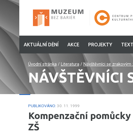
AKTUÁLNÍ DĚNÍ
AKCE
PROJEKTY
TEXT
Úvodní stránka
/
Literatura
/
Návštěvníci se zrakovým
NÁVŠTĚVNÍCI
PUBLIKOVÁNO:
30. 11. 1999
Kompenzační pomůcky p
ZŠ