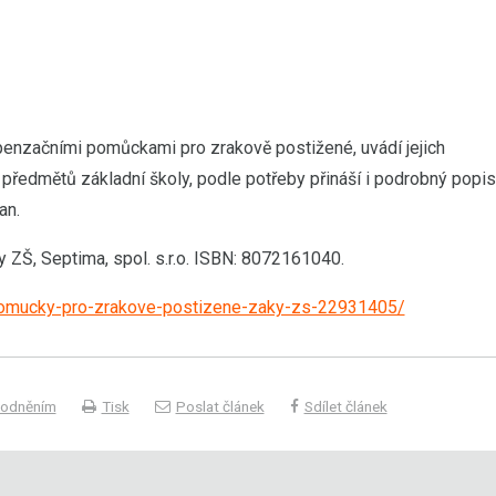
penzačními pomůckami pro zrakově postižené, uvádí jejich
 předmětů základní školy, podle potřeby přináší i podrobný popis
an.
ZŠ, Septima, spol. s.r.o. ISBN: 8072161040.
pomucky-pro-zrakove-postizene-zaky-zs-22931405/
hodněním
Tisk
Poslat článek
Sdílet článek