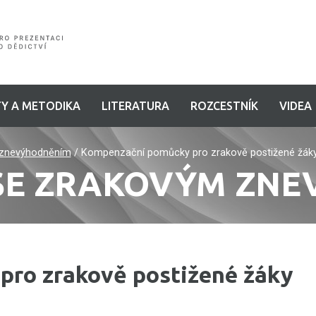
Y A METODIKA
LITERATURA
ROZCESTNÍK
VIDEA
 znevýhodněním
/
Kompenzační pomůcky pro zrakově postižené žák
 SE ZRAKOVÝM ZN
ro zrakově postižené žáky