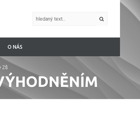
O NÁS
y ZŠ
EVÝHODNĚNÍM