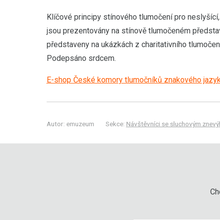
Klíčové principy stínového tlumočení pro neslyšící, 
jsou prezentovány na stínově tlumočeném představe
představeny na ukázkách z charitativního tlumoč
Podepsáno srdcem.
E-shop České komory tlumočníků znakového jazy
Autor: emuzeum
Sekce:
Návštěvníci se sluchovým znev
Chc