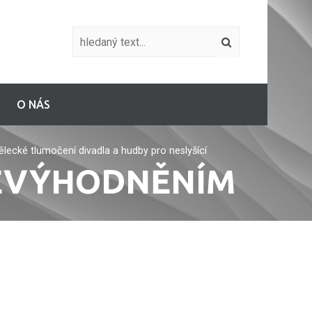
O NÁS
ecké tlumočení divadla a hudby pro neslyšící
NEVÝHODNĚNÍM