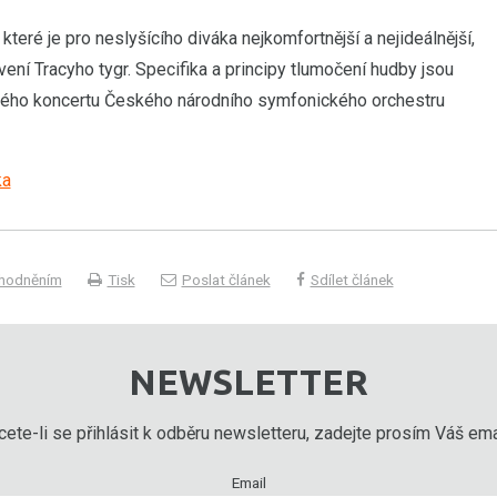
které je pro neslyšícího diváka nejkomfortnější a nejideálnější,
ní Tracyho tygr. Specifika a principy tlumočení hudby jsou
eného koncertu Českého národního symfonického orchestru
ka
ýhodněním
Tisk
Poslat článek
Sdílet článek
NEWSLETTER
ete-li se přihlásit k odběru newsletteru, zadejte prosím Váš emai
Email