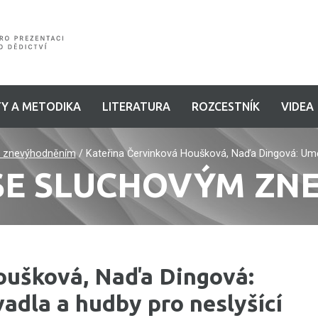
Y A METODIKA
LITERATURA
ROZCESTNÍK
VIDEA
m znevýhodněním
/
Kateřina Červinková Houšková, Naďa Dingová: Uměl
 SE SLUCHOVÝM Z
oušková, Naďa Dingová:
adla a hudby pro neslyšící