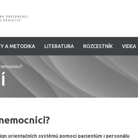
Y A METODIKA
LITERATURA
ROZCESTNÍK
VIDEA
v nemocnici?
Í
 nemocnici?
ign orientačních systémů pomoci pacientům i personálu