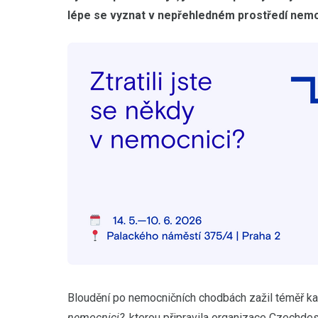
lépe se vyznat v nepřehledném prostředí nemo
Bloudění po nemocničních chodbách zažil téměř ka
nemocnici?
, kterou připravila organizace Czechdes