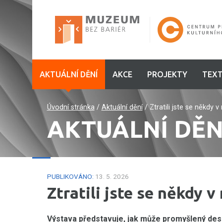
AKTUÁLNÍ DĚNÍ
AKCE
PROJEKTY
TEXT
Úvodní stránka
/
Aktuální dění
/
Ztratili jste se někdy 
AKTUÁLNÍ DĚN
PUBLIKOVÁNO:
13. 5. 2026
Ztratili jste se někdy v
Výstava představuje, jak může promyšlený des