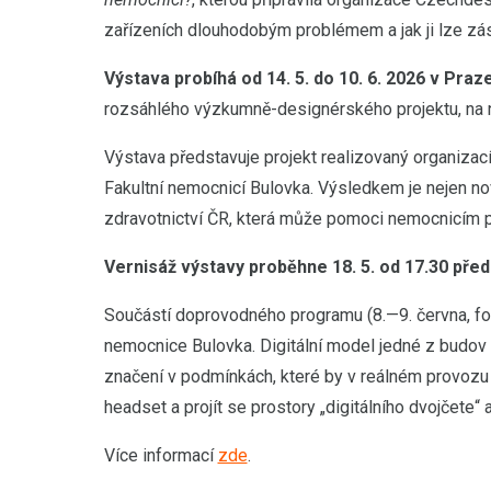
zařízeních dlouhodobým problémem a jak ji lze zás
Výstava probíhá od 14. 5. do 10. 6. 2026 v Pra
rozsáhlého výzkumně-designérského projektu, na ně
Výstava představuje projekt realizovaný organiza
Fakultní nemocnicí Bulovka. Výsledkem je nejen no
zdravotnictví ČR, která může pomoci nemocnicím 
Vernisáž výstavy proběhne 18. 5. od 17.30 př
Součástí doprovodného programu (8.—9. června, foy
nemocnice Bulovka. Digitální model jedné z budov v
značení v podmínkách, které by v reálném provozu 
headset a projít se prostory „digitálního dvojčete“
Více informací
zde
.