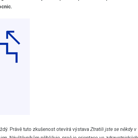
cnic.
ždý. Právě tuto zkušenost otevírá výstava
Ztratili jste se někdy v
ign. Návštěvníkům přibližuje, proč je orientace ve zdravotnických