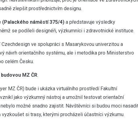
adně zlepšit prostřednictvím designu.
ze (Palackého náměstí 375/4)
a představuje výsledky
mž se podíleli designéři, výzkumníci i zdravotnické instituce.
cí Czechdesign ve spolupráci s Masarykovou univerzitou a
vý návrh orientačního systému, ale i metodika pro Ministerstvo
po celém Česku.
ed budovou MZ ČR
.
er MZ ČR) bude i ukázka virtuálního prostředí Fakultní
znikl jako výzkumný nástroj a umožnil testovat orientační
nebylo možné snadno zajistit. Návštěvníci si budou moci nasadi
 a vyzkoušet si trasy, kterými procházeli účastníci výzkumu.