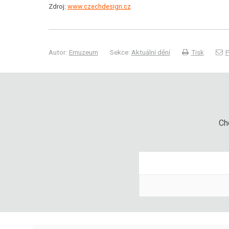
Zdroj:
www.czechdesign.cz
Autor:
Emuzeum
Sekce:
Aktuální dění
Tisk
P
Chc