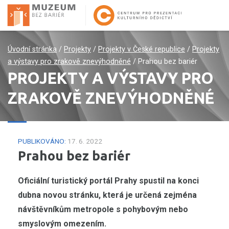
Úvodní stránka
/
Projekty
/
Projekty v České republice
/
Projekty
a výstavy pro zrakově znevýhodněné
/
Prahou bez bariér
PROJEKTY A VÝSTAVY PRO
ZRAKOVĚ ZNEVÝHODNĚNÉ
PUBLIKOVÁNO:
17. 6. 2022
Prahou bez bariér
Oficiální turistický portál Prahy spustil na konci
dubna novou stránku, která je určená zejména
návštěvníkům metropole s pohybovým nebo
smyslovým omezením.