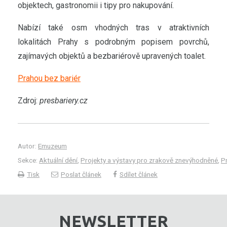
objektech, gastronomii i tipy pro nakupování.
Nabízí také osm vhodných tras v atraktivních
lokalitách Prahy s podrobným popisem povrchů,
zajímavých objektů a bezbariérově upravených toalet.
Prahou bez bariér
Zdroj:
presbariery.cz
Autor:
Emuzeum
Sekce:
Aktuální dění
,
Projekty a výstavy pro zrakově znevýhodněné
,
P
Tisk
Poslat článek
Sdílet článek
NEWSLETTER