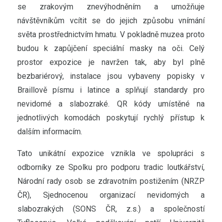
se zrakovým znevýhodněním a umožňuje
návštěvníkům vcítit se do jejich způsobu vnímání
světa prostřednictvím hmatu. V pokladně muzea proto
budou k zapůjčení speciální masky na oči. Celý
prostor expozice je navržen tak, aby byl plně
bezbariérový, instalace jsou vybaveny popisky v
Braillově písmu i latince a splňují standardy pro
nevidomé a slabozraké. QR kódy umístěné na
jednotlivých komodách poskytují rychlý přístup k
dalším informacím.
Tato unikátní expozice vznikla ve spolupráci s
odborníky ze Spolku pro podporu tradic loutkářství,
Národní rady osob se zdravotním postižením (NRZP
ČR), Sjednocenou organizací nevidomých a
slabozrakých (SONS ČR, z.s.) a společností