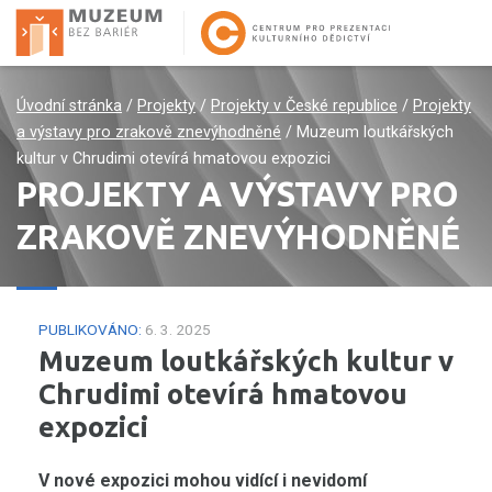
Úvodní stránka
/
Projekty
/
Projekty v České republice
/
Projekty
a výstavy pro zrakově znevýhodněné
/
Muzeum loutkářských
kultur v Chrudimi otevírá hmatovou expozici
PROJEKTY A VÝSTAVY PRO
ZRAKOVĚ ZNEVÝHODNĚNÉ
PUBLIKOVÁNO:
6. 3. 2025
Muzeum loutkářských kultur v
Chrudimi otevírá hmatovou
expozici
V nové expozici mohou vidící i nevidomí