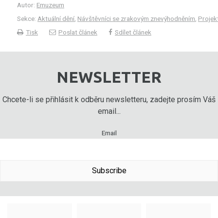
Autor:
Emuzeum
Sekce:
Aktuální dění
,
Návštěvníci se zrakovým znevýhodněním
,
Projek
Tisk
Poslat článek
Sdílet článek
NEWSLETTER
Chcete-li se přihlásit k odběru newsletteru, zadejte prosím Váš
email...
Email
Subscribe