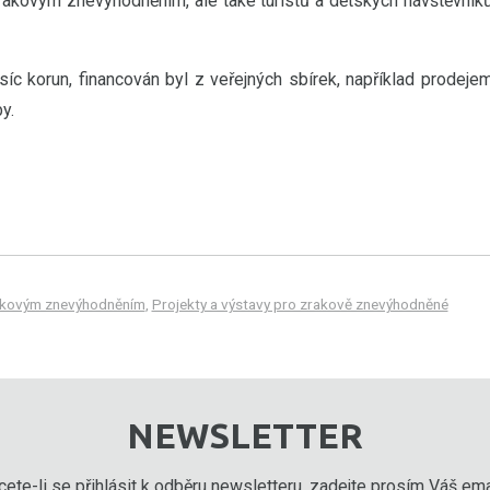
zrakovým znevýhodněním, ale také turistů a dětských návštěvník
c korun, financován byl z veřejných sbírek, například prodeje
y.
rakovým znevýhodněním
,
Projekty a výstavy pro zrakově znevýhodněné
NEWSLETTER
ete-li se přihlásit k odběru newsletteru, zadejte prosím Váš emai