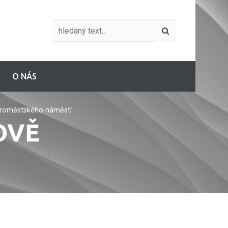
O NÁS
aroměstského náměstí
OVĚ