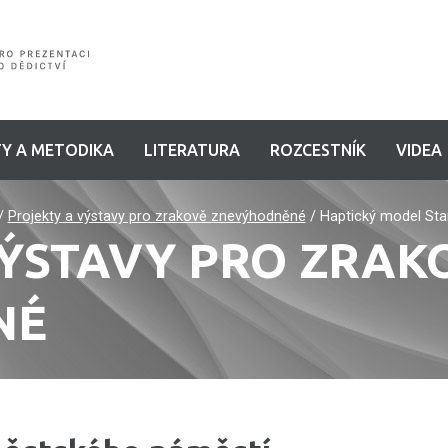
Y A METODIKA
LITERATURA
ROZCESTNÍK
VIDEA
/
Projekty a výstavy pro zrakově znevýhodněné
/
Haptický model St
ÝSTAVY PRO ZRAK
NÉ