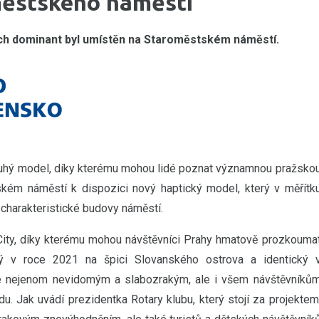
městského náměstí
ch dominant byl umístěn na Staroměstském náměstí.
 druhý model, díky kterému mohou lidé poznat významnou pražsko
kém náměstí k dispozici nový haptický model, který v měřítk
í charakteristické budovy náměstí.
City, díky kterému mohou návštěvníci Prahy hmatově prozkouma
vaný v roce 2021 na špici Slovanského ostrova a identický 
e nejenom nevidomým a slabozrakým, ale i všem návštěvníků
. Jak uvádí prezidentka Rotary klubu, který stojí za projektem