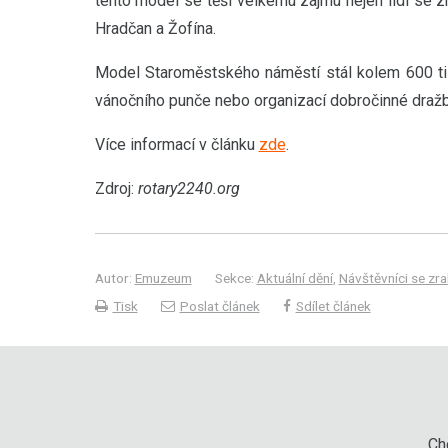
tento model se těší velkému zájmu nejen lidí se 
Hradčan a Žofína.
Model Staroměstského náměstí stál kolem 600 tisí
vánočního punče nebo organizací dobročinné dražb
Více informací v článku
zde
.
Zdroj:
rotary2240.org
Autor:
Emuzeum
Sekce:
Aktuální dění
,
Návštěvníci se z
Tisk
Poslat článek
Sdílet článek
Chc