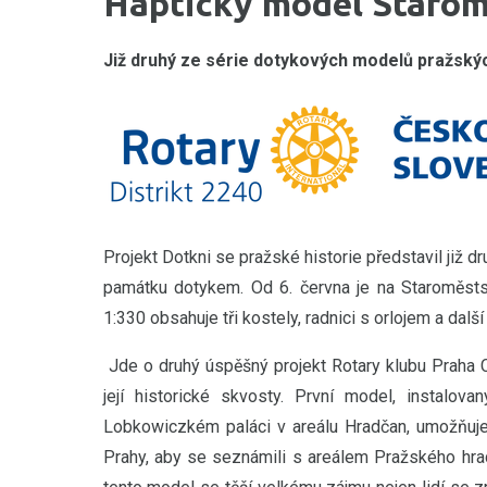
Haptický model Staro
Již druhý ze série dotykových modelů pražský
Projekt Dotkni se pražské historie představil již
památku dotykem. Od 6. června je na Staroměsts
1:330 obsahuje tři kostely, radnici s orlojem a dalš
Jde o druhý úspěšný projekt Rotary klubu Praha 
její historické skvosty. První model, instalo
Lobkowiczkém paláci v areálu Hradčan, umožňuj
Prahy, aby se seznámili s areálem Pražského hradu