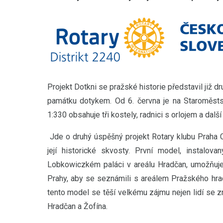
Projekt Dotkni se pražské historie představil již
památku dotykem. Od 6. června je na Staroměsts
1:330 obsahuje tři kostely, radnici s orlojem a dalš
Jde o druhý úspěšný projekt Rotary klubu Praha 
její historické skvosty. První model, instalo
Lobkowiczkém paláci v areálu Hradčan, umožňuj
Prahy, aby se seznámili s areálem Pražského hradu
tento model se těší velkému zájmu nejen lidí se 
Hradčan a Žofína.