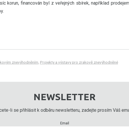
c korun, financován byl z veřejných sbírek, například prodeje
y.
rakovým znevýhodněním
,
Projekty a výstavy pro zrakově znevýhodněné
NEWSLETTER
ete-li se přihlásit k odběru newsletteru, zadejte prosím Váš emai
Email