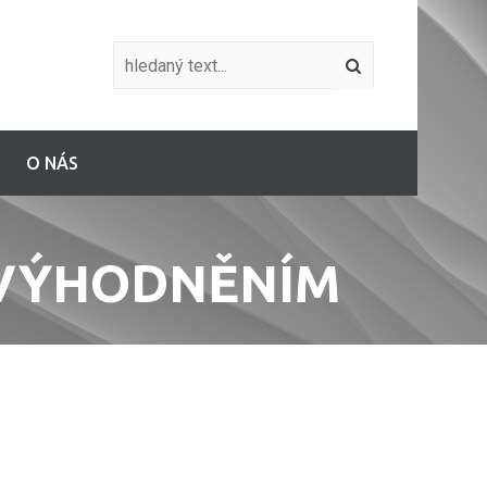
O NÁS
EVÝHODNĚNÍM