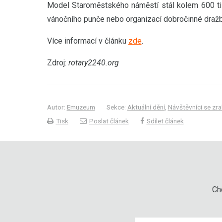
Model Staroměstského náměstí stál kolem 600 tisí
vánočního punče nebo organizací dobročinné dražb
Více informací v článku
zde
.
Zdroj:
rotary2240.org
Autor:
Emuzeum
Sekce:
Aktuální dění
,
Návštěvníci se z
Tisk
Poslat článek
Sdílet článek
Chc