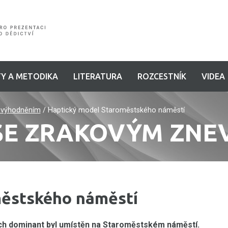
Y A METODIKA
LITERATURA
ROZCESTNÍK
VIDEA
evýhodněním
/
Haptický model Staroměstského náměstí
 SE ZRAKOVÝM ZN
městského náměstí
ch dominant byl umístěn na Staroměstském náměstí.