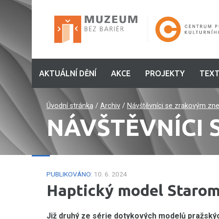
AKTUÁLNÍ DĚNÍ
AKCE
PROJEKTY
TEXT
Úvodní stránka
/
Archiv
/
Návštěvníci se zrakovým zn
NÁVŠTĚVNÍCI
PUBLIKOVÁNO:
10. 6. 2024
Haptický model Staro
Již druhý ze série dotykových modelů pražský