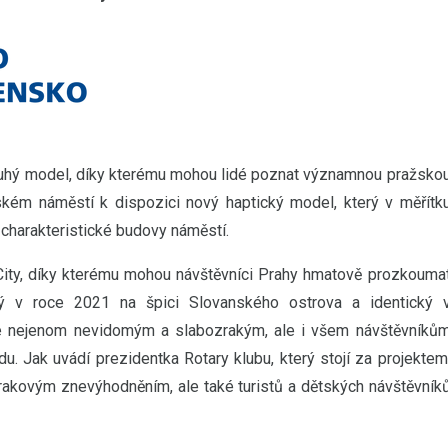
 druhý model, díky kterému mohou lidé poznat významnou pražsko
kém náměstí k dispozici nový haptický model, který v měřítk
í charakteristické budovy náměstí.
City, díky kterému mohou návštěvníci Prahy hmatově prozkouma
vaný v roce 2021 na špici Slovanského ostrova a identický 
e nejenom nevidomým a slabozrakým, ale i všem návštěvníků
. Jak uvádí prezidentka Rotary klubu, který stojí za projektem
zrakovým znevýhodněním, ale také turistů a dětských návštěvník