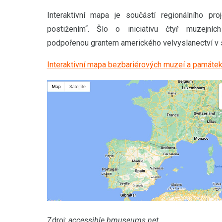
Interaktivní mapa je součástí regionálního pr
postižením“. Šlo o iniciativu čtyř muzejn
podpořenou grantem amerického velvyslanectví v 
Interaktivní mapa bezbariérových muzeí a památek
Zdroj:
accessible.bmuseums.net