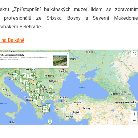
ojektu „Zpřístupnění balkánských muzeí lidem se zdravotní
ích profesionálů ze Srbska, Bosny a Severní Makedonie
srbském Bělehradě.
 na Balkáně