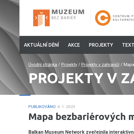
AKTUÁLNÍ DĚNÍ
AKCE
PROJEKTY
TEXT
Úvodní stránka
/
Projekty
/
Projekty v zahraničí
/
Mapa
PROJEKTY V Z
PUBLIKOVÁNO:
4. 1. 2023
Mapa bezbariérových m
Balkan Museum Network zveřejnila interaktiv