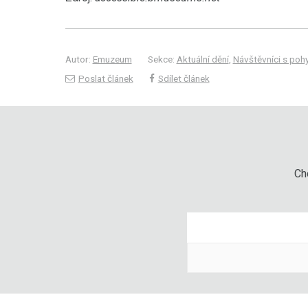
Autor:
Emuzeum
Sekce:
Aktuální dění
,
Návštěvníci s po
Poslat článek
Sdílet článek
Chc