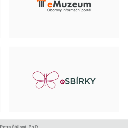
 Petra Štůlová, Ph.D.