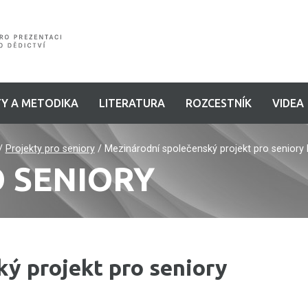
Y A METODIKA
LITERATURA
ROZCESTNÍK
VIDEA
/
Projekty pro seniory
/
Mezinárodní společenský projekt pro senior
 SENIORY
ý projekt pro seniory