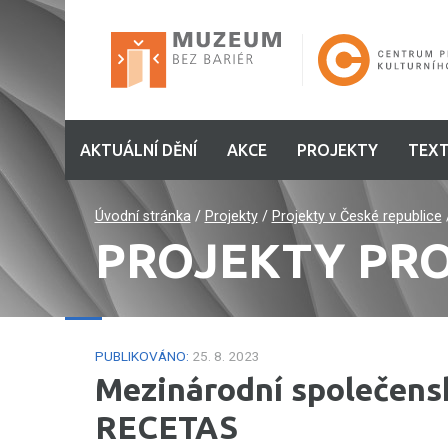
AKTUÁLNÍ DĚNÍ
AKCE
PROJEKTY
TEXT
Úvodní stránka
/
Projekty
/
Projekty v České republice
PROJEKTY PRO
PUBLIKOVÁNO:
25. 8. 2023
Mezinárodní společensk
RECETAS