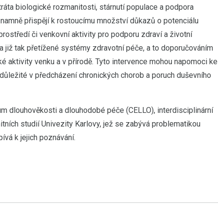
tráta biologické rozmanitosti, stárnutí populace a podpora
namně přispějí k rostoucímu množství důkazů o potenciálu
prostředí či venkovní aktivity pro podporu zdraví a životní
 na již tak přetížené systémy zdravotní péče, a to doporučováním
ké aktivity venku a v přírodě. Tyto intervence mohou napomoci ke
 důležité v předcházení chronických chorob a poruch duševního
m dlouhověkosti a dlouhodobé péče (CELLO), interdisciplinární
itních studií Univezity Karlovy, jež se zabývá problematikou
pívá k jejich poznávání.