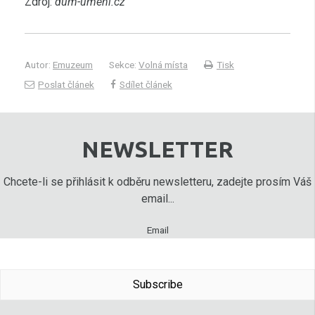
Zdroj:
dum-umeni.cz
Autor:
Emuzeum
Sekce:
Volná místa
Tisk
Poslat článek
Sdílet článek
NEWSLETTER
Chcete-li se přihlásit k odběru newsletteru, zadejte prosím Váš
email...
Email
Subscribe