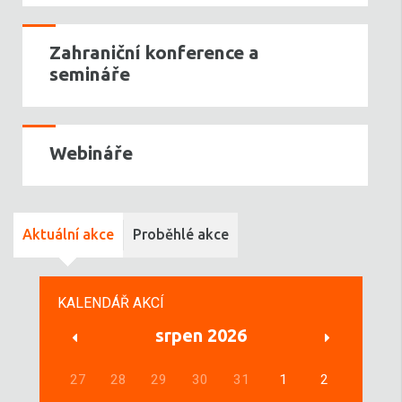
Zahraniční konference a
semináře
Webináře
Aktuální akce
Proběhlé akce
KALENDÁŘ AKCÍ
srpen 2026
27
28
29
30
31
1
2