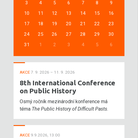
3
4
5
6
7
8
9
10
11
12
13
14
15
16
17
18
19
20
21
22
23
24
25
26
27
28
29
30
31
1
2
3
4
5
6
AKCE
7. 9. 2026 – 11. 9. 2026
8th International Conference
on Public History
Osmý ročník mezinárodní konference má
téma
The Public History of Difficult Pasts
.
AKCE
9.9.2026, 13:00