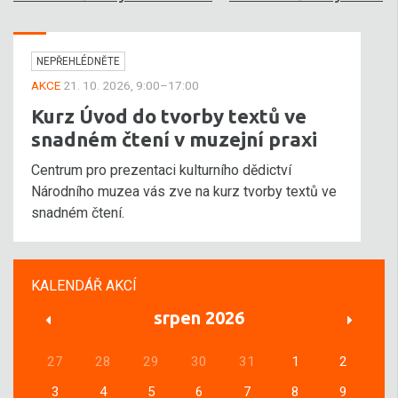
NEPŘEHLÉDNĚTE
AKCE
21. 10. 2026, 9:00–17:00
Kurz Úvod do tvorby textů ve
snadném čtení v muzejní praxi
Centrum pro prezentaci kulturního dědictví
Národního muzea vás zve na kurz tvorby textů ve
snadném čtení.
KALENDÁŘ AKCÍ
srpen 2026
27
28
29
30
31
1
2
3
4
5
6
7
8
9