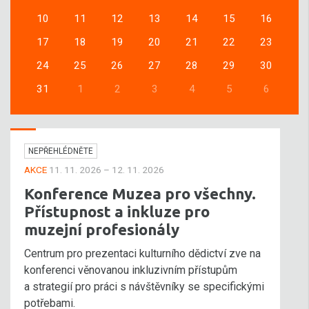
10
11
12
13
14
15
16
17
18
19
20
21
22
23
24
25
26
27
28
29
30
31
1
2
3
4
5
6
NEPŘEHLÉDNĚTE
AKCE
11. 11. 2026 – 12. 11. 2026
Konference Muzea pro všechny.
Přístupnost a inkluze pro
muzejní profesionály
Centrum pro prezentaci kulturního dědictví zve na
konferenci věnovanou inkluzivním přístupům
a strategií pro práci s návštěvníky se specifickými
potřebami.