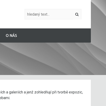
O NÁS
h a galeriích a jenž zohledňují při tvorbě expozic,
ebami.