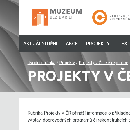
AKTUÁLNÍ DĚNÍ
AKCE
PROJEKTY
TEXT
Úvodní stránka
/
Projekty
/
Projekty v České republice
PROJEKTY V Č
Rubrika Projekty v ČR přináší informace o příkladec
výstav, doprovodných programů či rekonstrukcích a