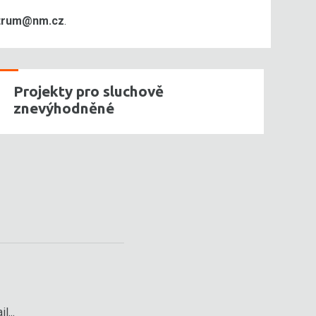
trum@nm.cz
.
Projekty pro sluchově
znevýhodněné
l...